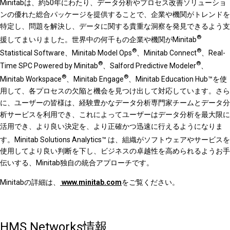
Minitabは、約50年にわたり、データ分析やプロセス改善ソリューショ
ンの優れた総合パッケージを提供することで、企業や機関がトレンドを
特定し、問題を解決し、データに関する貴重な洞察を発見できるよう支
®
援してまいりました。世界中の何千もの企業や機関がMinitab
®
®
Statistical Software、Minitab Model Ops
、Minitab Connect
、Real-
®
®
Time SPC Powered by Minitab
、Salford Predictive Modeler
、
®
®
Minitab Workspace
、Minitab Engage
、Minitab Education Hub™を使
用して、各プロセスの欠陥と機会を見つけ出して対応しています。さら
に、ユーザーの皆様は、経験豊かなデータ分析専門家チームとデータ分
析サービスを利用でき、これによってユーザーはデータ分析を最大限に
活用でき、より良い決定を、より正確かつ迅速に行えるようになりま
す。Minitab Solutions Analytics™
は、組織がソフトウェアやサービスを
使用してより良い判断を下し、ビジネスの卓越性を高められるようお手
伝いする、Minitab独自の統合アプローチです。
Minitabの詳細は、
www.minitab.com
をご覧ください。
HMS Networks情報