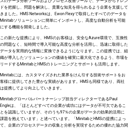
スのデータ分析ツールおよびプロセス改善ツールで、データからトレン
ドを把握し、問題を解決し、貴重な知見を得られるよう企業を支援して
きました。HMS Networksは、Ewon Flexyで取得したすべてのデータを
Minitabソリューションに簡単にインポートし、高度な自動分析を可能
にする機能を開発しました。
この新たな提携により、HMSのお客様は、安全なAzure環境で、互換性
の問題なく、短時間で導入可能な高度な分析を活用し、迅速に取得した
データを実用的な情報に変換できるようになります。この提携では、組
織が導入したソリューションの価値を確実に最大化できるよう、市場を
リードするMinitabとHMSのトレーニングとサポートも活用します。
Minitabには、カスタマイズされた業界をけん引する技術サポートをお
客様に提供してきた豊かな実績があります。HMSも同様であり、両社
は提携してより向上していきます。
Minitabグローバルパートナーシップ担当ディレクターであるPaul
Engleは、「ほとんどすべての企業が成功にはデータが不可欠であるこ
とを認識していますが、そのうち97％の企業がデータの効果的活用に
課題を抱えています」と述べています。「MinitabとHMSの提携によっ
て、企業のプロセスデータの収集と分析を実現するための優れた協力関