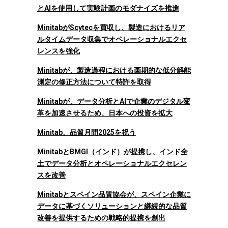
とAIを使用して実験計画のモダナイズを推進
MinitabがScytecを買収し、製造におけるリア
ルタイムデータ収集でオペレーショナルエクセ
レンスを強化
Minitabが、製造過程における画期的な低分解能
測定の修正方法について特許を取得
Minitabが、データ分析とAIで企業のデジタル変
革を加速させるため、日本への投資を拡大
Minitab、品質月間2025を祝う
MinitabとBMGI（インド）が提携し、インド全
土でデータ分析とオペレーショナルエクセレン
スを改善
Minitabとスペイン品質協会が、スペイン企業に
データに基づくソリューションと継続的な品質
改善を提供するための戦略的提携を創出