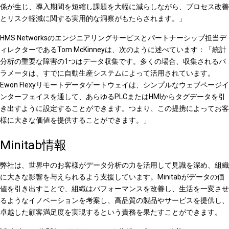
係が生じ、導入期間を短縮し課題を大幅に減らしながら、プロセス改善
とリスク軽減に関する実用的な洞察がもたらされます。」
HMS Networksのエンジニアリングサービスとパートナーシップ担当デ
ィレクターであるTom McKinneyは、次のように述べています：「統計
分析の重要な障害の1つはデータ収集です。多くの場合、収集されるパ
ラメータは、すでに自動生産システムによって活用されています。
Ewon Flexyリモートデータゲートウェイは、シンプルなウェブページイ
ンターフェイスを通して、あらゆるPLCまたはHMIからタグデータを引
き出すように設定することができます。つまり、この提携によってお客
様に大きな価値を提供することができます。」
Minitab情報
弊社は、世界中のお客様がデータ分析の力を活用して見識を深め、組織
に大きな影響を与えられるよう支援しています。Minitabがデータの価
値を引き出すことで、組織はパフォーマンスを改善し、生活を一変させ
るようなイノベーションを考案し、高品質の製品やサービスを提供し、
卓越した顧客満足度を実現するという責務を果たすことができます。