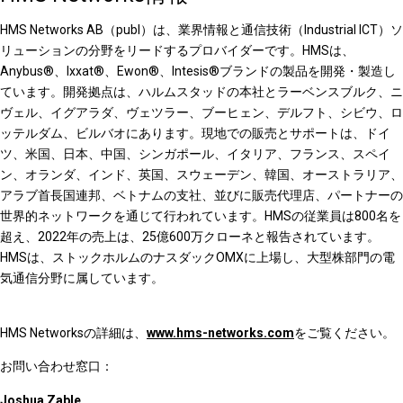
HMS Networks AB（publ）は、業界情報と通信技術（Industrial ICT）ソ
リューションの分野をリードするプロバイダーです。HMSは、
Anybus®、Ixxat®、Ewon®、Intesis®ブランドの製品を開発・製造し
ています。開発拠点は、ハルムスタッドの本社とラーベンスブルク、ニ
ヴェル、イグアラダ、ヴェツラー、ブーヒェン、デルフト、シビウ、ロ
ッテルダム、ビルバオにあります。現地での販売とサポートは、ドイ
ツ、米国、日本、中国、シンガポール、イタリア、フランス、スペイ
ン、オランダ、インド、英国、スウェーデン、韓国、オーストラリア、
アラブ首長国連邦、ベトナムの支社、並びに販売代理店、パートナーの
世界的ネットワークを通じて行われています。HMSの従業員は800名を
超え、2022年の売上は、25億600万クローネと報告されています。
HMSは、ストックホルムのナスダックOMXに上場し、大型株部門の電
気通信分野に属しています。
HMS Networksの詳細は、
www.hms-networks.com
をご覧ください。
お問い合わせ窓口：
Joshua Zable