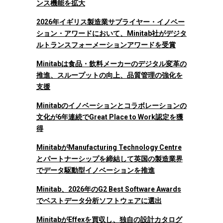
ンス機能を拡大
2026年イギリス製造業サプライヤー・イノベー
ション・アワードにおいて、Minitab社がデジタ
ルトランスフォーメーションアワードを受賞
Minitabは食品・飲料メーカーのデジタル変革の
推進、スループットの向上、品質管理の強化を
支援
Minitabのイノベーションとコラボレーションの
文化が6年連続でGreat Place to Work認定を獲
得
MinitabがManufacturing Technology Centre
とパートナーシップを締結して英国の製造業界
でデータ駆動型イノベーションを推進
Minitab、2026年のG2 Best Software Awards
でベストデータ分析ソフトウェアに選出
MinitabがEffexを買収し、独自の設計カタログ