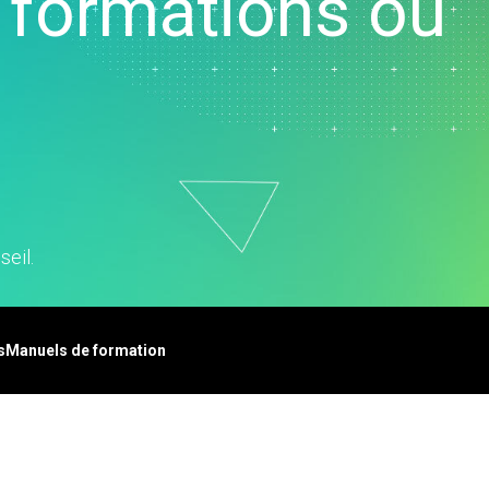
 formations ou
vice clientèle et centre
ppel
ssources humaines
alyse de données
rketing
cherche et
veloppement
seil.
s
Manuels de formation