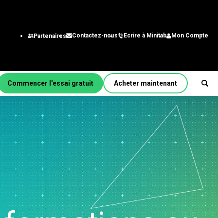
Ecrire à Minitab
Mon Compte
Contactez-nous
Partenaires
Commencer l'essai gratuit
Acheter maintenant
r fonction/rôle
énierie
alystes des systèmes
gestion
chnologie de
nformation
aîne
approvisionnement