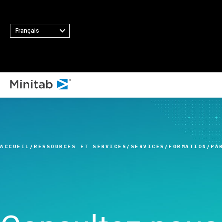
Français
TOUS LES 
TOUTES LES SOLUTIONS
T
Minit
Analyses
Princip
Minita
Statistiques et analyse
fonctio
ACCUEIL
RESSOURCES ET SERVICES
SERVICES
FORMATION
PA
Softw
prédictive
Collect
Minit
Logiciel de science des
automat
Minit
données statistiques et
Plan d’
Minit
d'apprentissage
Amélior
Minit
automatique
Intégrat
Minit
Logiciel d'analyse et de
des don