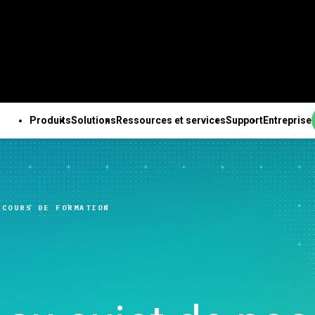
Produits
Solutions
Ressources et services
Support
Entreprise
PRODUITS
SUPPORT TECHNIQUE
ENTREPRISE
OUTES LES RESSOURCES ET TOUS LES SERVICES
ab Solution Center
Abonnements et
À propos de nous
ales
Ressources
Des solutions Minitab
Services
Pa
b Statistical
activation
Equipe de direction
nnalités
Études de cas
pour chaque secteur
Formation
Ing
RCOURS DE FORMATION
are
Minitab Quick Start
Partenaires
e des données
Blog
Enseignement
Déploiement
An
ab Connect
Formation
Emploi
isée
e-books et livres blancs
Construction
Apprentissage à son
de 
ab Model Ops
Assistance à l'installation
Contactez-nous
expériences avancé
Fichiers de données
Energie et ressources
rythme
Te
ab Education Hub
Vidéos d’assistance
Actualités
ation continue
Webinaires et événements
naturelles
Formation continue
l’i
ab Engage
Support Documentation
Marchandise Minitab
ion et préparation
Education Hub
Gouvernement et Secteur
Conseils
Ch
ab Workspace
Mises à jour logicielles
nées
Public
d’