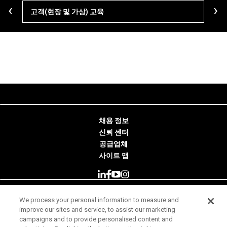
‹
›
고객(현장 및 가상) 교육
학습
채용 정보
신뢰 센터
공급업체
사이트 맵
We process your personal information to measure and
© 2026 Minitab, LLC. All Rights Reserved.
improve our sites and service, to assist our marketing
campaigns and to provide personalised content and