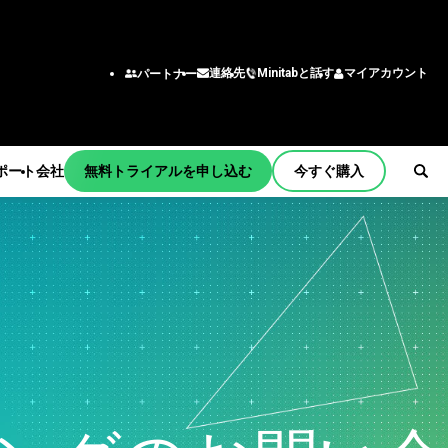
Minitabと話す
マイアカウント
連絡先
パートナー
ポート
会社
無料トライアルを申し込む
今すぐ購入
ョンとアク
機能/役割
チーム
ング
エンジニアリング
tart
ー
ビジネスアナリスト
習
情報技術
サポート
わせ窓口
育
サプライチェーン
ティング
カスタマーサービス・コン
メント
bの商品
タクトセンター
更新
人事