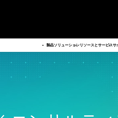
製品
ソリューション
リソースとサービス
サ
すべての製品
技術サポート
会社
すべてのリソースとサービス
Minitab Solution Center
サブスクリプシ
企業情報
重要な能力
リソース
産業ソリューション
サービス
Minitab Statistical
ティベーション
リーダー
自動データ収集
ケーススタディ
学術・教育
トレーニ
Software
Minitab Quick S
パートナ
高度な実験計画
ブログ
建設
展開
Minitab Connect
トレーニング
採用情報
継続的改善
電子書籍とホワイトペーパ
エネルギー・天然資源
自習型学
Minitab Model Ops
インストールの
お問い合
データ統合とデータ準備
ー
政府・公共部門
社会人教
Minitab Education Hub
サポート動画
ニュース
ダイアグラム作成とマイン
データセット
医療
コンサル
Minitab Engage
サポートドキュ
Minita
ドマップ作成
ウェビナーとイベント
保険
Minitab Workspace
ソフトウェアの
デジタルツイン
Education Hub
製造産業