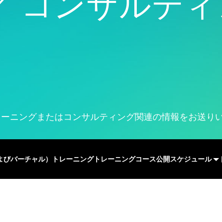
／ コンサルテ
Real-Time SPC
製品ダウンロー
モデル展開とML Ops
製薬
Prolinkデータ収集および
サポートポリシ
イノベーションおよびプロ
サービス
SPC
ジェクト管理
ソフトウェアとテクノ
Scytecデータ収集と
プロセスエクセレンス：検
ー
OEE（総合設備効率）
出、修正、および防止
Simul8離散事象シミュレ
ーション
SPM
レーニングまたはコンサルティング関連の情報をお送り
よびバーチャル）トレーニング
トレーニングコース
公開スケジュール