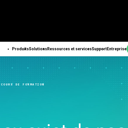
Produits
Solutions
Ressources et services
Support
Entreprise
PRODUITS
SUPPORT TECHNIQUE
ENTREPRISE
OUTES LES RESSOURCES ET TOUS LES SERVICES
ab Solution Center
Abonnements et
À propos de nous
ales
Ressources
Des solutions Minitab
Services
Pa
b Statistical
activation
Equipe de direction
nnalités
Études de cas
pour chaque secteur
Formation
Ing
RCOURS DE FORMATION
are
Minitab Quick Start
Partenaires
e des données
Blog
Enseignement
Déploiement
An
ab Connect
Formation
Emploi
isée
e-books et livres blancs
Construction
Apprentissage à son
de 
ab Model Ops
Assistance à l'installation
Contactez-nous
expériences avancé
Fichiers de données
Energie et ressources
rythme
Te
ab Education Hub
Vidéos d’assistance
Actualités
ation continue
Webinaires et événements
naturelles
Formation continue
l’i
ab Engage
Support Documentation
Marchandise Minitab
ion et préparation
Education Hub
Gouvernement et Secteur
Conseils
Ch
ab Workspace
Mises à jour logicielles
nées
Public
d’