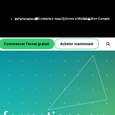
Ecrire à Minitab
Mon Compte
Contactez-nous
Partenaires
Commencer l'essai gratuit
Acheter maintenant
r fonction/rôle
énierie
alystes des systèmes
gestion
chnologie de
nformation
aîne
approvisionnement