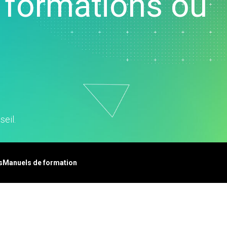
 formations ou
vice clientèle et centre
ppel
ssources humaines
alyse de données
rketing
cherche et
veloppement
seil.
s
Manuels de formation