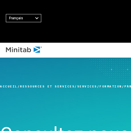
Français
TOUS LES 
TOUTES LES SOLUTIONS
T
Minit
Analyses
Princip
Minita
Statistiques et analyse
fonctio
ACCUEIL
RESSOURCES ET SERVICES
SERVICES
FORMATION
PA
Softw
prédictive
Collect
Minit
Logiciel de science des
automat
Minit
données statistiques et
Plan d’
Minit
d'apprentissage
Amélior
Minit
automatique
Intégrat
Minit
Logiciel d'analyse et de
des don