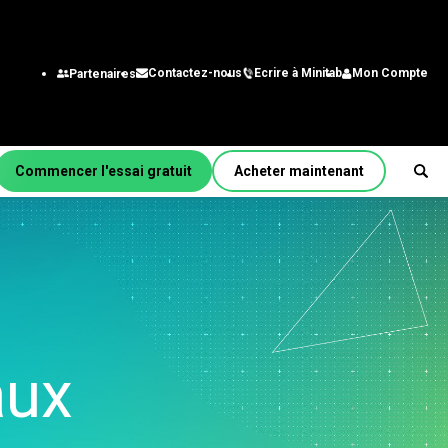
Ecrire à Minitab
Mon Compte
Contactez-nous
Partenaires
Commencer l'essai gratuit
Acheter maintenant
r fonction/rôle
énierie
alystes des systèmes
gestion
chnologie de
aux
nformation
aîne
approvisionnement