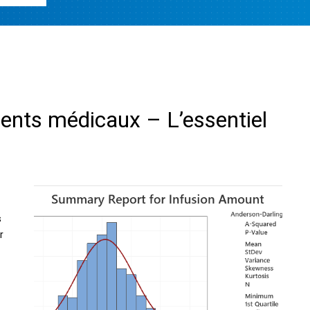
ments médicaux – L’essentiel
s
r