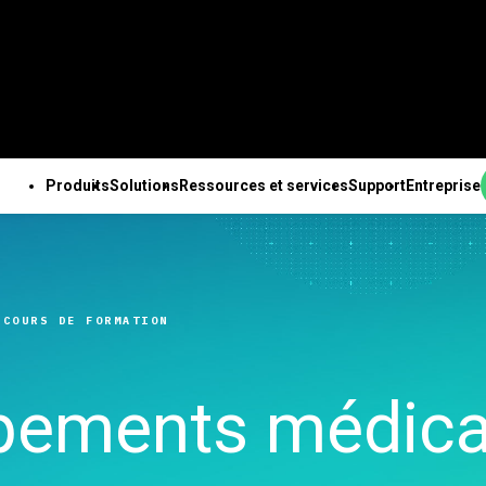
Produits
Solutions
Ressources et services
Support
Entreprise
PRODUITS
SUPPORT TECHNIQUE
ENTREPRISE
OUTES LES RESSOURCES ET TOUS LES SERVICES
ab Solution Center
Abonnements et
À propos de nous
ales
Ressources
Des solutions Minitab
Services
Pa
b Statistical
activation
Equipe de direction
nnalités
Études de cas
pour chaque secteur
Formation
Ing
RCOURS DE FORMATION
are
Minitab Quick Start
Partenaires
e des données
Blog
Enseignement
Déploiement
An
ab Connect
Formation
Emploi
isée
e-books et livres blancs
Construction
Apprentissage à son
de 
ab Model Ops
Assistance à l'installation
Contactez-nous
expériences avancé
Fichiers de données
Energie et ressources
rythme
Te
ipements médic
ab Education Hub
Vidéos d’assistance
Actualités
ation continue
Webinaires et événements
naturelles
Formation continue
l’i
ab Engage
Support Documentation
Marchandise Minitab
ion et préparation
Education Hub
Gouvernement et Secteur
Conseils
Ch
ab Workspace
Mises à jour logicielles
nées
Public
d’