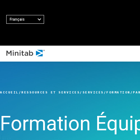
Français
TOUS LES 
TOUTES LES SOLUTIONS
T
Minit
Analyses
Princip
Minita
Statistiques et analyse
fonctio
ACCUEIL
RESSOURCES ET SERVICES
SERVICES
FORMATION
PA
Softw
prédictive
Collect
Minit
Logiciel de science des
automat
Minit
données statistiques et
Plan d’
Formation Équ
Minit
d'apprentissage
Amélior
Minit
automatique
Intégrat
Minit
Logiciel d'analyse et de
des don