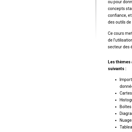
ou pour donn
concepts stat
confiance, et
des outils de
Ce cours met
de l’utilisa
secteur des
Les thèmes 
suivants :
Import
donné
Cartes
Histo
Boîtes
Diagr
Nuages
Tablea