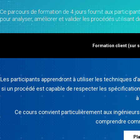
Real
veille commerciale
Créatio
Colle
Maîtrise statistique des
et de ca
Ce parcours de formation de 4 jours fournit aux participa
Proli
procédés
Jumeau
pour analyser, améliorer et valider les procédés utilisan
Colle
Analyse de la qualité
Modélisa
OEE S
Live Analytics
d'auto-
Simul
Analyse des données de
la mach
discr
Formation client (sur si
fiabilité et de durée de vie
Innovati
SPM
Simulation d'événements
projets
discret
Excelle
procédés
corriger
Les participants apprendront à utiliser les techniques d’
si un procédé est capable de respecter les spécifications
à
Ce cours convient particulièrement aux ingénieurs
comprendre commen
Pla