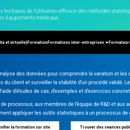
-Time SPC
Téléchargements de
n de diagrammes
Santé
Ser
cte des données
produits
rtes cognitives
Assurance
d'a
nts les bases de l’utilisation efficace des méthodes stat
nk et MSP
Politique de support
x numériques
Fabrication et industrie
Re
t des équipements médicaux.
cte de données et
tion et opérations
Pharmaceutique
An
cytec
apprentissage par
Services
ma
ation d’événement
ine
Logiciels et technologies
Re
et Simul8
te et virtuelle)
Formation
Formations inter-entreprises
Formateur
on et gestion de
dé
nce en matière de
 : Détecter,
 et prévenir
analyse des données pour comprendre la variation et les d
 du client et surveiller la stabilité d’un procédé validé. 
 l’aide d’études de cas, d’exemples et d’exercices concret
 de processus, aux membres de l’équipe de R&D et aux aut
t appliquer les outils statistiques à un processus de d
nifier la formation sur site
Trouver des séances publ