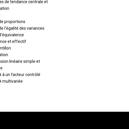
s de tendance centrale et
iation
t
de proportions
de l’égalité des variances
d’équivalence
nce et effectif
ntillon
ation
sion linéaire simple et
le
à un facteur contrôlé
 multivariée