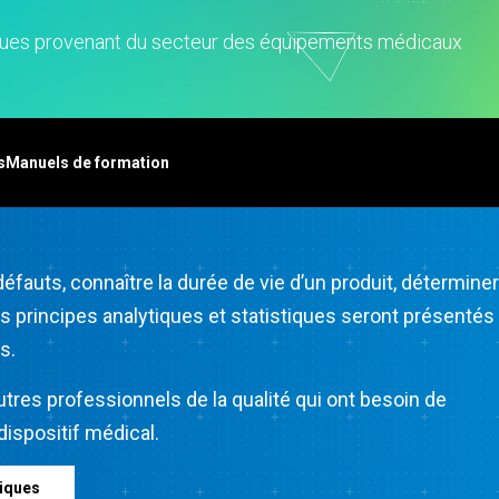
vice clientèle et centre
ppel
istiques provenant du secteur des équipements médicaux
ssources humaines
alyse de données
rketing
cherche et
s
Manuels de formation
veloppement
éfauts, connaître la durée de vie d’un produit, déterminer
Les principes analytiques et statistiques seront présentés
s.
res professionnels de la qualité qui ont besoin de
ispositif médical.
iques