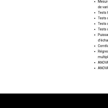
Mesure
de var
Tests 
Tests 
Tests 
Tests 
Puissa
d’écha
Corrél
Régres
multip
ANOVA 
ANOVA