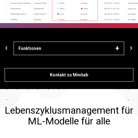
‹
›
Funktionen
Weit
Kontakt zu Minitab
Lebenszyklusmanagement für
ML-Modelle für alle