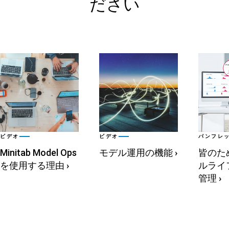
ださい
ビデオ
ビデオ
パンフレ
Minitab Model Ops
モデル運用の機能
›
皆のた
を使用する理由
›
ルライ
管理
›