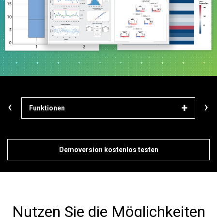
‹
›
Funktionen
Mod
Demoversion kostenlos testen
Nutzen Sie die Möglichkeiten