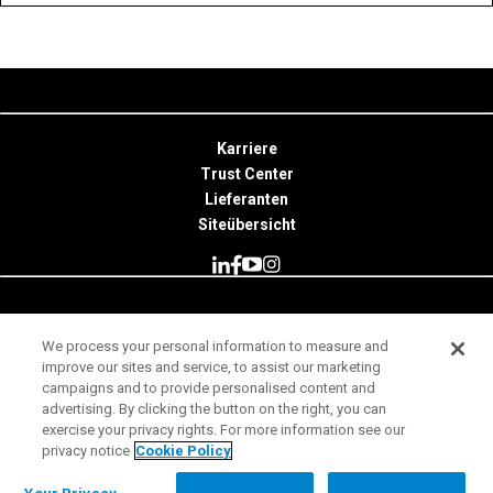
Karriere
Trust Center
Lieferanten
Siteübersicht
© 2026 Minitab, LLC. All Rights Reserved.
We process your personal information to measure and
improve our sites and service, to assist our marketing
Nutzungsbedingungen
campaigns and to provide personalised content and
Datenschutzhinweis
advertising. By clicking the button on the right, you can
exercise your privacy rights. For more information see our
Impressum
privacy notice
Cookie Policy
Rechtliche Hinweise
Your Privacy Rights