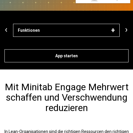
‹
›
Funktionen
Lös
App starten
Mit Minitab Engage Mehrwert
schaffen und Verschwendung
reduzieren
In Lean-Organisationen sind die richtigen Ressourcen den richtigen