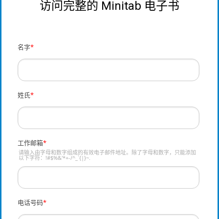
访问完整的 Minitab 电子书
名字
*
姓氏
*
工作邮箱
*
请输入由字母和数字组成的有效电子邮件地址。除了字母和数字，只能添加
以下字符：!#$%&'*+-/^_`{|}~.
电话号码
*