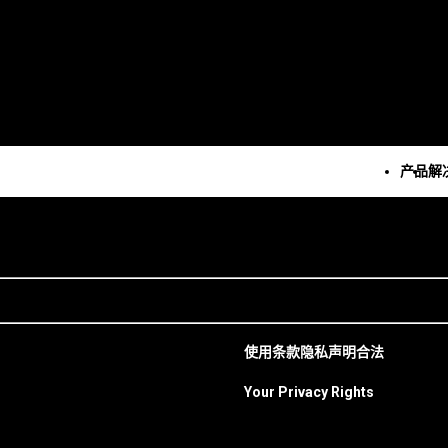
产品
解
所有产品
技术
所有解决方案
所有资源和服务
Minitab Solution Cent
分析
关键功能
资源
Minitab Statistical
统计学和预测分析
自动化数据收集
案例研究
Software
统计数据科学和机器学习软
高级试验设计
博客
Minitab Connect
件
持续改进
电子书和白皮书
使用条款
隐私声明
合法
Minitab Model Ops
业务分析和智能软件
数据集成和数据准备
数据集
Minitab Education Hu
统计过程控制
图表和思维导图
活动 & 活动
Your Privacy Rights
Minitab Engage
质量分析
数字孪生
Education Hub
Minitab Workspace
Live Analytics
模型和机器学习运营