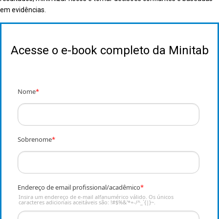
em evidências.
Acesse o e-book completo da Minitab
Nome
*
Sobrenome
*
Endereço de email profissional/acadêmico
*
Insira um endereço de e-mail alfanumérico válido. Os únicos
caracteres adicionais aceitáveis são: !#$%&'*+-/^_`{|}~.