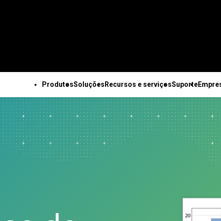
Produtos
Soluções
Recursos e serviços
Suporte
Empre
OS OS PRODUTOS
SUPORTE TÉCNICO
EMPRESA
TODOS OS RECURSOS E SERVIÇOS
Minitab Solution Center
Assinaturas e ativação
Sobre nós
Recursos principais
Recursos
Soluções industriais da
Serviços
Minitab Statistical
Minitab Quick Start
Equipe de lideranç
Coleta de dados
Estudos de caso
Minitab
Treinamento
Software
Treinamento
Parceiros
automatizada
Blog
Acadêmico
Implantação
Minitab Connect
Suporte à instalação
Carreiras
Planejamento de
E-books e artigos técnicos
Construção
Autoaprendizado no r
Minitab Model Ops
Vídeos de suporte
Fale conosco
experimentos avançado
Conjuntos de dados
Energia e recursos
do aluno
Minitab Education Hub
Documentação de
Notícias
Melhoria contínua
Webinars e eventos
naturais
Educação contínua
Minitab Engage
suporte
Mercadoria Minita
Integração e preparação
Education Hub
Setor governamental e
Consultoria
Minitab Workspace
Atualizações de software
de dados
público