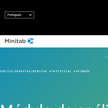
Português
TOD
TODAS AS SOLUÇÕES EM DESTAQUE
Análise
Estatística e análise
INÍCIO
PRODUTOS
MINITAB STATISTICAL SOFTWARE
preditiva
Ciência de dados e
Aprendizado de máquina
Software de análise e
inteligência empresarial
Controle estatístico de