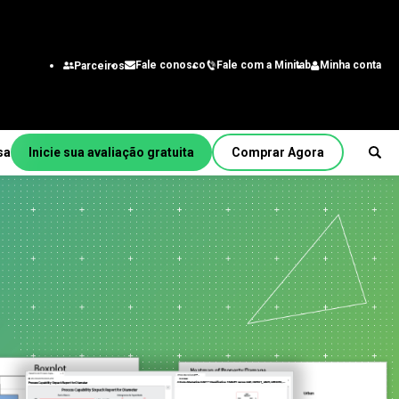
Fale com a Minitab
Minha conta
Fale conosco
Parceiros
sa
Inicie sua avaliação gratuita
Comprar Agora
Por função/cargo
a
Engenharia
Analista de negócios
itmo
Tecnologia da informação
Cadeia de suprimentos
Central de atendimento e
b
contato do cliente
Recursos Humanos