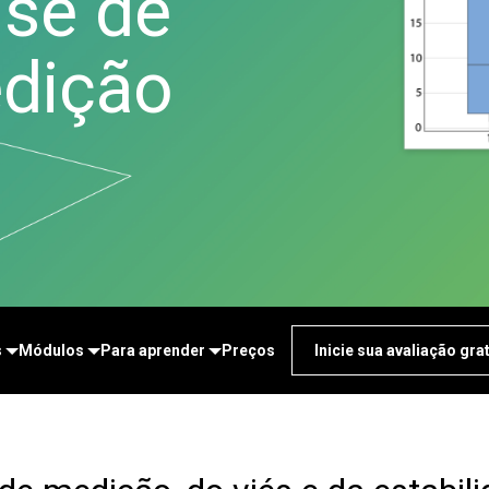
ise de
Real-Time SPC
Downloads de produtos
Diagramas e mapas
Serviços de saúde
Coleta de dados e
Política de suporte
mentais
Seguros
Controle Estatístico de
dição
Gêmeos digitais
Fabricação e indústria
Processo da Prolink
Model e ML Ops
Indústria farmacêutica
Eficiência geral de
Gerenciamento de
Serviços
equipamento (OEE) e
inovação e projetos
Software e tecnologia
coleta de dados da
Excelência de processo
Scytec
Detectar, corrigir e prevenir
Simulação de eventos
discretos Simul8
SPM
s
Módulos
Para aprender
Preços
Inicie sua avaliação gra