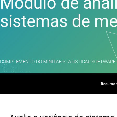
Módulo de anál
processos
Análise de qualidade
sistemas de me
Live Analytics
Análise de confiabilidade e
dados de vida
Simulação de eventos
discretos
COMPLEMENTO DO MINITAB STATISTICAL SOFTWARE
Recurso