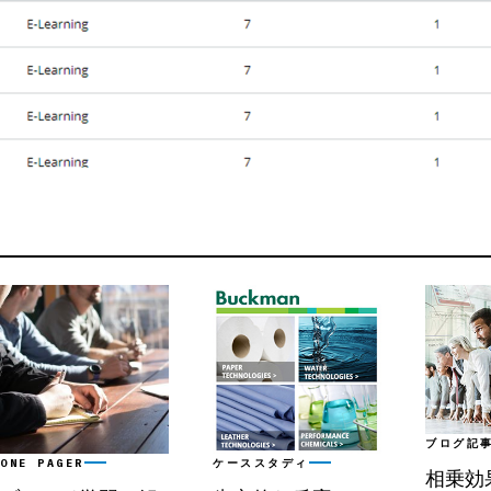
ブログ記
ONE PAGER
ケーススタディ
相乗効果