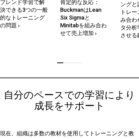
ブレンド学習で解
肯定的な反応：
ングと
決できる3つの一般
BuckmanはLean
トレー
的なトレーニング
Six Sigmaと
み合わ
の問題
›
Minitabを組み合わ
タ分析
せて売上増加
›
させる
自分のペースでの学習により
成長をサポート
現在、組織は多数の教材を使用してトレーニングと教