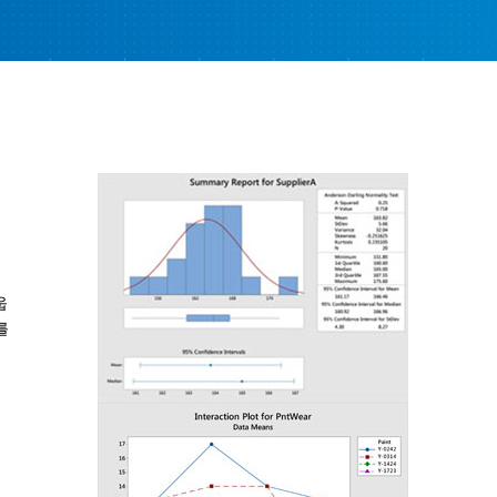
해
웁
를