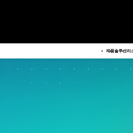
제품
솔루션
리
모든 제품
기술 지
회
루션
모든 리소스 및 서비스
Minitab 솔루션 센터
구
석
주요 기능
리소스
Minitab Statistical
M
계 및 예측 분석
자동 데이터 수집
사례 연구
Software
계 데이터 과학 및 머신 러
고급 실험계획법
블로그
Minitab Connect
 소프트웨어
지속적 개선
eBook 및 백서
Minitab Model Ops
지
즈니스 분석 및 인텔리전
데이터 통합 및 데이터 준비
데이터 집합
Minitab Education Hub
문
다이어그램 작성 및 마인드
웨비나 및 이벤트
Minitab Engage
소
계적 공정 관리
매핑
Education Hub
Minitab Workspace
제
질 분석
디지털 트윈