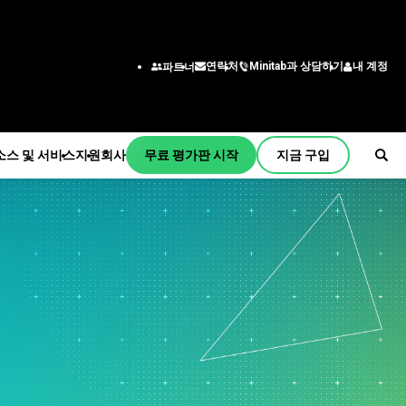
Minitab과 상담하기
내 계정
연락처
파트너
소스 및 서비스
지원
회사
무료 평가판 시작
지금 구입
원
사
독 및 활성화
회사 정보
산업 솔루션
서비스
부서/직무별
initab Quick Start
리더십 팀
교육
교육
엔지니어링
교육
파트너
건설
배포
비즈니스 분석가
설치지원
채용 정보
에너지 및 천연 자원
자기 주도 학습
정보 기술
원 동영상
연락하다
정부 및 공공 부문
평생 교육
공급망
서 지원
뉴스
건강
컨설팅
고객 서비스 및 고객 센터
프트웨어 업데이트
Minitab 상품
보험
인사
품 다운로드
제조 및 산업
마케팅 데이터 분석