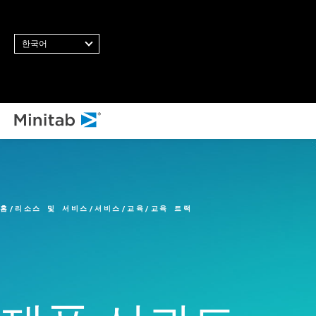
한국어
모든 솔
분
통
홈
리소스 및 서비스
서비스
교육
교육 트랙
통
닝
비
스
통
품