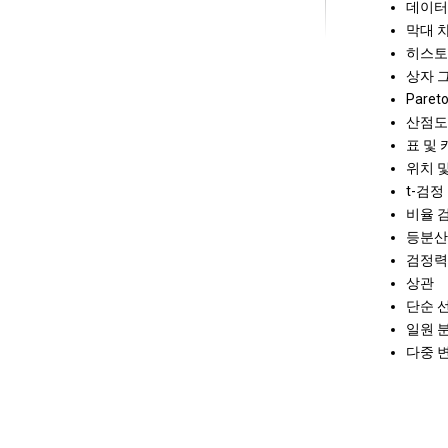
데이터
막대 
히스토
상자 
Paret
산점도
표 및 
위치 
t-검정
비율 
등분산
검정력
상관
단순 
일원 
다중 