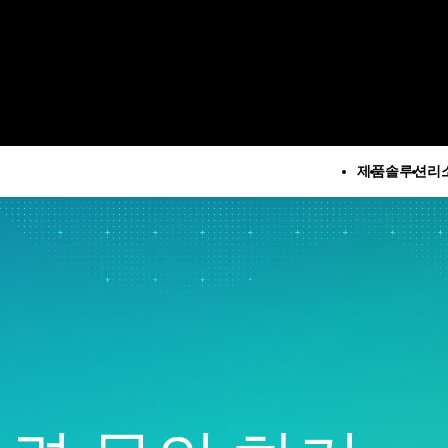
제품
솔루션
리
모든 제품
기술 지
회
루션
모든 리소스 및 서비스
Minitab 솔루션 센터
구
석
주요 기능
리소스
Minitab Statistical
M
계 및 예측 분석
자동 데이터 수집
사례 연구
Software
계 데이터 과학 및 머신 러
고급 실험계획법
블로그
Minitab Connect
 소프트웨어
지속적 개선
eBook 및 백서
Minitab Model Ops
지
즈니스 분석 및 인텔리전
데이터 통합 및 데이터 준비
데이터 집합
Minitab Education Hub
문
다이어그램 작성 및 마인드
웨비나 및 이벤트
Minitab Engage
소
계적 공정 관리
매핑
Education Hub
Minitab Workspace
제
질 분석
디지털 트윈