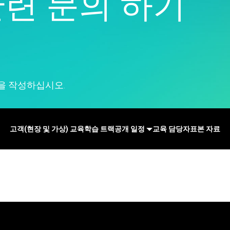
관련 문의 하기
Real-Time SPC
지
e Analytics
모델 배포 및 ML Ops
Prolink 데이터 수집 및
뢰성 및 수명 데이터 분석
혁신 및 프로젝트 관리
SPC
산 이벤트 시뮬레이션
탁월한 공정 과정 감지, 수정
Scytec 데이터 수집 및 OEE
및 방지
Simul8 이산 이벤트 시뮬레
이션
SPM
을 작성하십시오.
고객(현장 및 가상) 교육
학습 트랙
공개 일정
교육 담당자
표본 자료