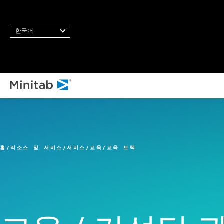
한국어
모든 솔
분
통
홈
리소스 및 서비스
서비스
교육
교육 트랙
통
닝
비
스
통
품