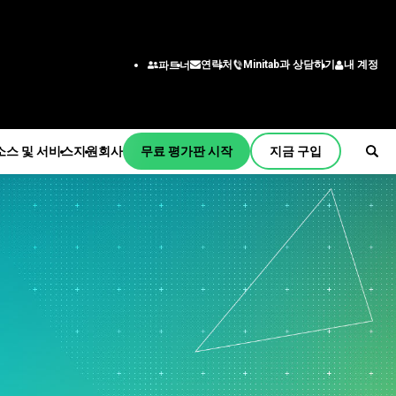
Minitab과 상담하기
내 계정
연락처
파트너
소스 및 서비스
지원
회사
무료 평가판 시작
지금 구입
원
사
독 및 활성화
회사 정보
산업 솔루션
서비스
부서/직무별
initab Quick Start
리더십 팀
교육
교육
엔지니어링
교육
파트너
건설
배포
비즈니스 분석가
설치지원
채용 정보
에너지 및 천연 자원
자기 주도 학습
정보 기술
원 동영상
연락하다
정부 및 공공 부문
평생 교육
공급망
서 지원
뉴스
건강
컨설팅
고객 서비스 및 고객 센터
프트웨어 업데이트
Minitab 상품
보험
인사
품 다운로드
제조 및 산업
마케팅 데이터 분석