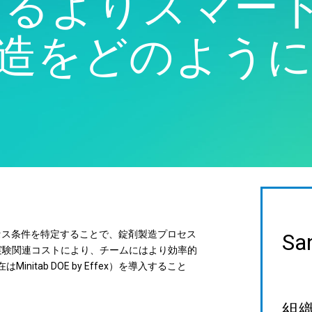
けるよりスマー
Real-Time SPC
製品ダウンロー
モデル展開とML Ops
製薬
Prolinkデータ収集および
サポートポリシ
イノベーションおよびプロ
サービス
SPC
剤製造をどのよう
ジェクト管理
ソフトウェアとテクノ
Scytecデータ収集と
プロセスエクセレンス：検
ー
OEE（総合設備効率）
出、修正、および防止
Simul8離散事象シミュレ
ーション
SPM
ロセス条件を特定することで、錠剤製造プロセス
Sa
実験関連コストにより、チームにはより効率的
nitab DOE by Effex）を導入すること
組