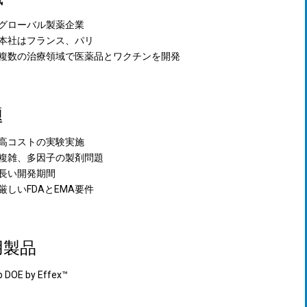
グローバル製薬企業
本社はフランス、パリ
複数の治療領域で医薬品とワクチンを開発
題
高コストの実験実施
複雑、多因子の製剤問題
長い開発期間
厳しいFDAとEMA要件
用製品
b DOE by Effex™