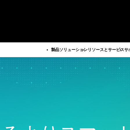
製品
ソリューション
リソースとサービス
サ
すべての製品
技術サポート
会社
すべてのリソースとサービス
Minitab Solution Center
サブスクリプシ
企業情報
重要な能力
リソース
産業ソリューション
サービス
Minitab Statistical
ティベーション
リーダー
自動データ収集
ケーススタディ
学術・教育
トレーニ
Software
Minitab Quick S
パートナ
高度な実験計画
ブログ
建設
展開
Minitab Connect
トレーニング
採用情報
継続的改善
電子書籍とホワイトペーパ
エネルギー・天然資源
自習型学
Minitab Model Ops
インストールの
お問い合
データ統合とデータ準備
ー
政府・公共部門
社会人教
Minitab Education Hub
サポート動画
ニュース
ダイアグラム作成とマイン
データセット
医療
コンサル
Minitab Engage
サポートドキュ
Minita
ドマップ作成
ウェビナーとイベント
保険
Minitab Workspace
ソフトウェアの
デジタルツイン
Education Hub
製造産業