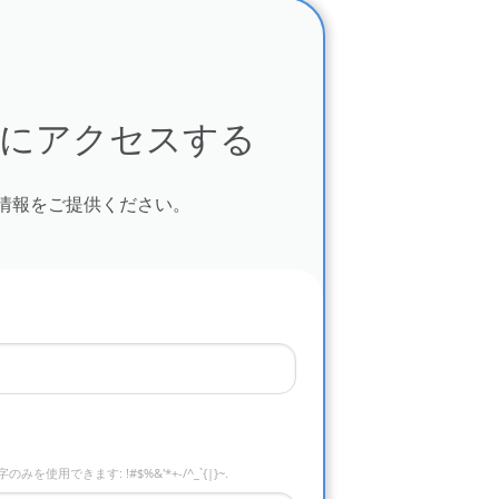
ディにアクセスする
情報をご提供ください。
きます: !#$%&'*+-/^_`{|}~.