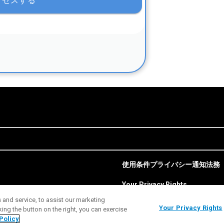
使用条件
プライバシー通知
法務
Your Privacy Rights
and service, to assist our marketing
Your Privacy Rights
ng the button on the right, you can exercise
Policy