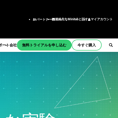
Minitabと話す
マイアカウント
連絡先
パートナー
ポート
会社
無料トライアルを申し込む
今すぐ購入
ョンとアク
機能/役割
チーム
ング
エンジニアリング
tart
ー
ビジネスアナリスト
習
情報技術
サポート
わせ窓口
育
サプライチェーン
ティング
カスタマーサービス・コン
メント
bの商品
タクトセンター
更新
人事