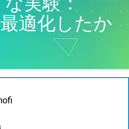
トな実験：
ド
マーケティングデータ分析
ー
研究開発
に最適化したか
ロジ
nofi
織