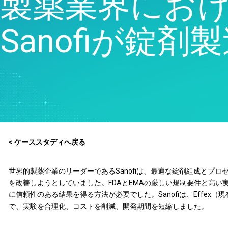
製薬業界にお
品質分析
Live Analytics
Sanofiが錠
信頼性 & 寿命データ分析
ディスクリートイベントシ
ミュレーション
< ケーススタディへ戻る
世界的製薬企業のリーダーであるSanofiは、最適な錠剤組成とプ
を改善しようとしていました。FDAとEMAの厳しい規制要件と高い
に信頼性のある結果を得る方法が必要でした。Sanofiは、Effex（現在はMi
で、実験を合理化、コストを削減、開発期間を短縮しました。