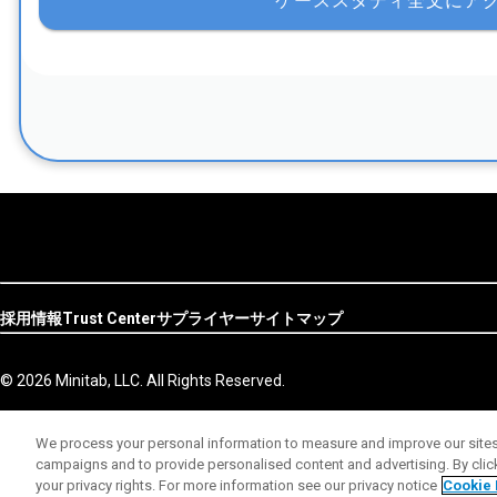
採用情報
Trust Center
サプライヤー
サイトマップ
© 2026 Minitab, LLC. All Rights Reserved.
We process your personal information to measure and improve our sites 
campaigns and to provide personalised content and advertising. By clicki
your privacy rights. For more information see our privacy notice
Cookie 