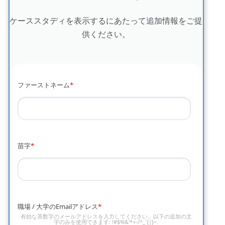
ケーススタディを表示するにあたって追加情報をご提
供ください。
ファーストネーム
*
苗字
*
職場 / 大学のEmailアドレス
*
有効な英数字のメールアドレスを入力してください。以下の追加の文
字のみを使用できます: !#$%&'*+-/^_`{|}~.