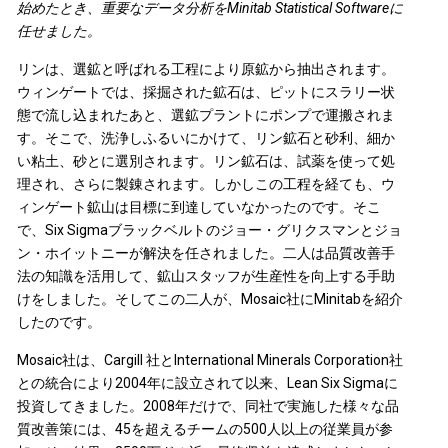
始めたとき、重要なデータ分析をMinitab Statistical Softwareに
任せました。
リンは、選鉱と呼ばれる工程により原鉱から抽出されます。
ウィンゲートでは、採掘された鉱石は、ピットにスラリー状
態で流し込まれたあと、選鉱プラントにポンプで運搬されま
す。そこで、洗浄しふるいにかけて、リン鉱石と砂利、細か
い粘土、砂とに選別されます。リン鉱石は、試薬を使って処
理され、さらに製錬されます。しかしこの工程を経ても、ウ
ィンゲート鉱山は目標に到達していなかったのです。そこ
で、Six Sigmaブラックベルトのジョー・グリクスマンとジョ
ン・ホイットニーが解決を任されました。二人は品質改善手
法の知識を活用して、鉱山スタッフが生産性を向上する手助
けをしました。そしてこの二人が、Mosaic社にMinitabを紹介
したのです。
Mosaic社は、Cargill 社とInternational Minerals Corporation社
との統合により2004年に設立されて以来、Lean Six Sigmaに
投資してきました。2008年だけで、同社で実施した様々な品
質改善策には、45を超えるチームの500人以上の従業員が参