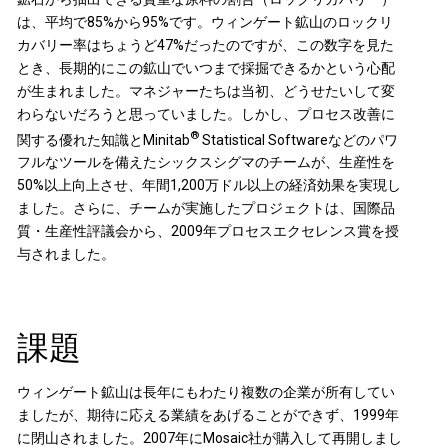
は、平均で85%から95%です。ウィンゲート鉱山のロックリ
カバリー率はちょうど47%だったのですが、この数字を見た
とき、長期的にこの鉱山でいつまで採掘できるかという心配
が生まれました。マネジャーたちは当初、どうせたいして変
わらないだろうと思っていました。しかし、プロセス改善に
®
関する優れた知識とMinitab
Statistical Softwareなどのパワ
フルなツールを備えたシックスシグマのチームが、生産性を
50%以上向上させ、年間1,200万ドル以上の経済効果を実現し
ました。さらに、チームが実施したプロジェクトは、国際品
質・生産性評議会から、2009年プロセスエクセレンス賞を授
与されました。
課題
ウィンゲート鉱山は長年にもわたり複数の企業が所有してい
ましたが、期待に応える業績をあげることができず、1999年
に閉山されました。2007年にMosaic社が購入して再開しまし