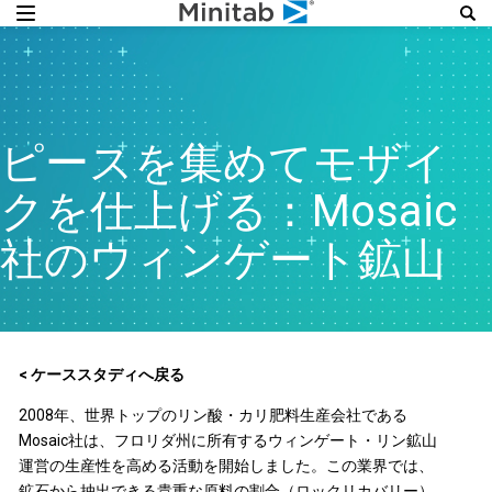
ピースを集めてモザイ
クを仕上げる：Mosaic
社のウィンゲート鉱山
< ケーススタディへ戻る
2008年、世界トップのリン酸・カリ肥料生産会社である
Mosaic社は、フロリダ州に所有するウィンゲート・リン鉱山
運営の生産性を高める活動を開始しました。この業界では、
鉱石から抽出できる貴重な原料の割合（ロックリカバリー）