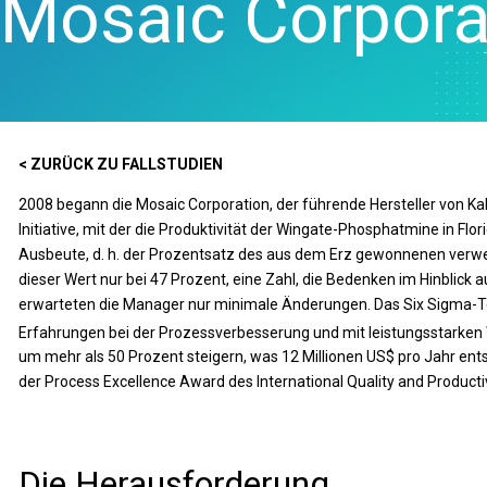
Mosaic Corpora
Real-Tim
Statistische
Datenaufbe
Prolink D
Prozesskontrolle
Diagramme
und SPC
Qualitätsanalysen
Mindmappi
Scytec-D
Live-Analysen
Digitale Zwi
und OEE
Zuverlässigkeits- und
Model und 
Simul8 Di
Lebensdatenanalyse
Innovations
Ereigniss
Diskrete
Projektma
< ZURÜCK ZU FALLSTUDIEN
SPM
Ereignissimulation
Exzellente 
2008 begann die Mosaic Corporation, der führende Hersteller von Ka
Erkennen, K
Initiative, mit der die Produktivität der Wingate-Phosphatmine in Flor
Verhindern
Ausbeute, d. h. der Prozentsatz des aus dem Erz gewonnenen verwert
dieser Wert nur bei 47 Prozent, eine Zahl, die Bedenken im Hinblick a
erwarteten die Manager nur minimale Änderungen. Das Six Sigma-T
Erfahrungen bei der Prozessverbesserung und mit leistungsstarken
um mehr als 50 Prozent steigern, was 12 Millionen US$ pro Jahr en
der Process Excellence Award des International Quality and Productiv
Die Herausforderung