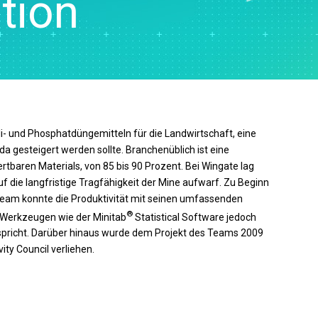
tion
e SPC
Produktdownloads
reitung
Gesundheitswesen
Analys
atenerfassung
Support-Richtlinie
 und
Versicherung
Market
ng
Fertigung und Industrie
Forsch
atenerfassung
llinge
Pharmaindustrie
Entwic
ML Ops
Dienstleistungen
skrete
- und
Software und Technologie
imulation
nagement
Prozesse:
li- und Phosphatdüngemitteln für die Landwirtschaft, eine
orrigieren und
ida gesteigert werden sollte. Branchenüblich ist eine
baren Materials, von 85 bis 90 Prozent. Bei Wingate lag
uf die langfristige Tragfähigkeit der Mine aufwarf. Zu Beginn
eam konnte die Produktivität mit seinen umfassenden
®
 Werkzeugen wie der Minitab
Statistical Software jedoch
tspricht. Darüber hinaus wurde dem Projekt des Teams 2009
ity Council verliehen.