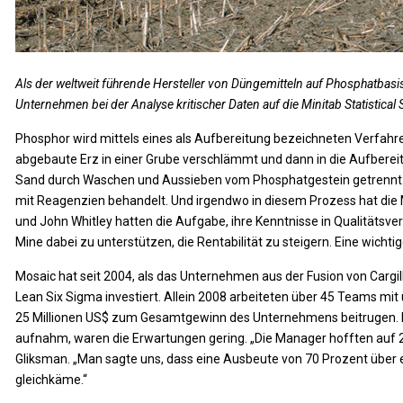
Als der weltweit führende Hersteller von Düngemitteln auf Phosphatbasis 
Unternehmen bei der Analyse kritischer Daten auf die Minitab Statistical 
Phosphor wird mittels eines als Aufbereitung bezeichneten Verfah
abgebaute Erz in einer Grube verschlämmt und dann in die Aufberei
Sand durch Waschen und Aussieben vom Phosphatgestein getrennt. 
mit Reagenzien behandelt. Und irgendwo in diesem Prozess hat die Mi
und John Whitley hatten die Aufgabe, ihre Kenntnisse in Qualität
Mine dabei zu unterstützen, die Rentabilität zu steigern. Eine wichtig
Mosaic hat seit 2004, als das Unternehmen aus der Fusion von Cargill
Lean Six Sigma investiert. Allein 2008 arbeiteten über 45 Teams mit ü
25 Millionen US$ zum Gesamtgewinn des Unternehmens beitrugen. Do
aufnahm, waren die Erwartungen gering. „Die Manager hofften auf 2 
Gliksman. „Man sagte uns, dass eine Ausbeute von 70 Prozent über 
gleichkäme.“