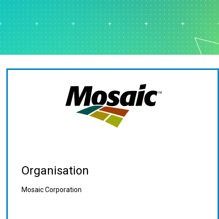
e von
ingdaten
ung und
klung
Organisation
Mosaic Corporation