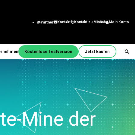
Kontakt zu Minitab
Mein Konto
Kontakt
Partner
ernehmen
Kostenlose Testversion
Jetzt kaufen
unktion/Rolle
m
ering
ssanalysten
ationstechnologie
kette
ate-Mine der
dienst und
n
kontaktcenter
nalwesen