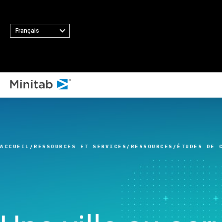
Français
TOUS LES 
TOUTES LES SOLUTIONS
T
Minit
Analyses
Princip
Minita
Statistiques et analyse
fonctio
ACCUEIL
RESSOURCES ET SERVICES
RESSOURCES
ÉTUDES DE 
Softw
prédictive
Collect
Minit
Logiciel de science des
automat
Minit
données statistiques et
Plan d’
Minit
d'apprentissage
Amélior
Minit
automatique
Intégrat
Minit
Logiciel d'analyse et de
des don