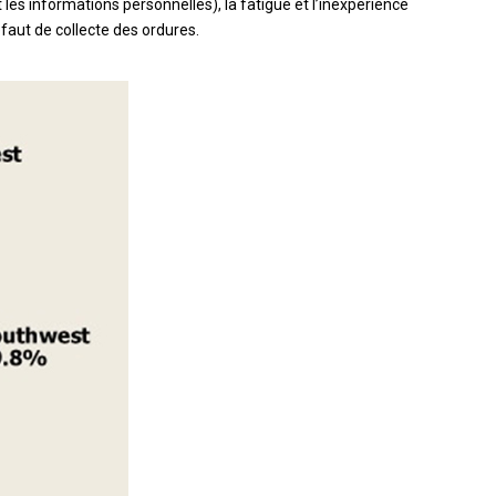
t les informations personnelles), la fatigue et l’inexpérience
aut de collecte des ordures.