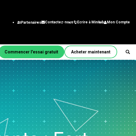
Ecrire à Minitab
Mon Compte
Contactez-nous
Partenaires
Commencer l'essai gratuit
Acheter maintenant
r fonction/rôle
énierie
alystes des systèmes
gestion
chnologie de
nformation
aîne
approvisionnement