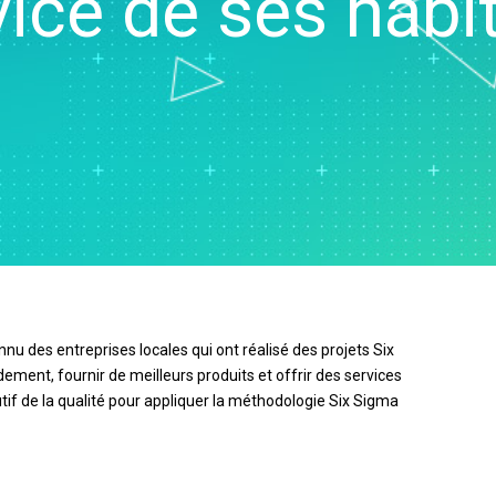
vice de ses habit
-Time SPC
Téléchargements de
n de diagrammes
Santé
Ser
cte des données
produits
rtes cognitives
Assurance
d'a
nk et MSP
Politique de support
x numériques
Fabrication et industrie
Re
cte de données et
tion et opérations
Pharmaceutique
An
cytec
apprentissage par
Services
ma
ation d’événement
ine
Logiciels et technologies
Re
et Simul8
on et gestion de
dé
nce en matière de
 : Détecter,
 et prévenir
u des entreprises locales qui ont réalisé des projets Six
dement, fournir de meilleurs produits et offrir des services
if de la qualité pour appliquer la méthodologie Six Sigma