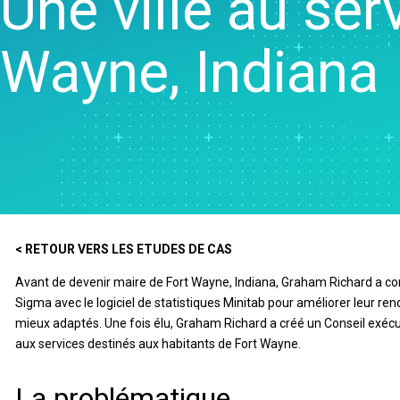
Une ville au ser
Real
veille commerciale
Créatio
Colle
Maîtrise statistique des
et de ca
Proli
Wayne, Indiana
procédés
Jumeau
Colle
Analyse de la qualité
Modélisa
OEE S
Live Analytics
d'auto-
Simul
Analyse des données de
la mach
discr
fiabilité et de durée de vie
Innovati
SPM
Simulation d'événements
projets
discret
Excelle
procédés
corriger
< RETOUR VERS LES ETUDES DE CAS
Avant de devenir maire de Fort Wayne, Indiana, Graham Richard a conn
Sigma avec le logiciel de statistiques Minitab pour améliorer leur ren
mieux adaptés. Une fois élu, Graham Richard a créé un Conseil exécut
aux services destinés aux habitants de Fort Wayne.
La problématique