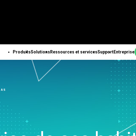
Produits
Solutions
Ressources et services
Support
Entreprise
PRODUITS
SUPPORT TECHNIQUE
ENTREPRISE
OUTES LES RESSOURCES ET TOUS LES SERVICES
ab Solution Center
Abonnements et
À propos de nous
ales
Ressources
Des solutions Minitab
Services
Pa
b Statistical
activation
Equipe de direction
nnalités
Études de cas
pour chaque secteur
Formation
Ing
CAS
are
Minitab Quick Start
Partenaires
e des données
Blog
Enseignement
Déploiement
An
ab Connect
Formation
Emploi
isée
e-books et livres blancs
Construction
Apprentissage à son
de 
ab Model Ops
Assistance à l'installation
Contactez-nous
expériences avancé
Fichiers de données
Energie et ressources
rythme
Te
ab Education Hub
Vidéos d’assistance
Actualités
ation continue
Webinaires et événements
naturelles
Formation continue
l’i
ab Engage
Support Documentation
Marchandise Minitab
ion et préparation
Education Hub
Gouvernement et Secteur
Conseils
Ch
ab Workspace
Mises à jour logicielles
nées
Public
d’