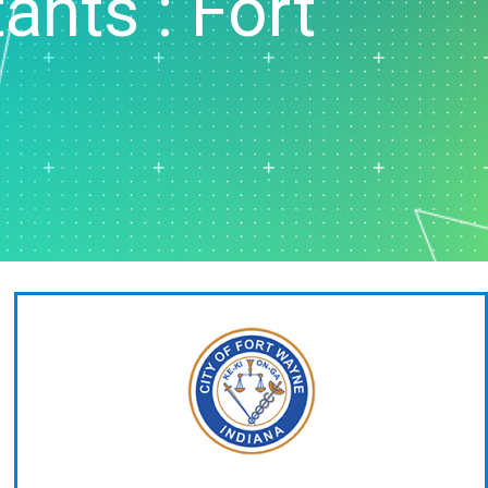
ants : Fort
vice clientèle et centre
ppel
ssources humaines
alyse de données
rketing
cherche et
veloppement