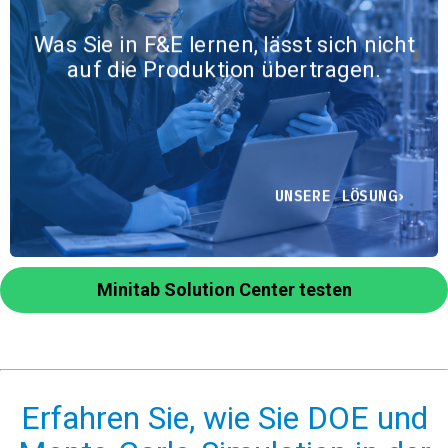
verbindet Daten, Experimente und
Entscheidungen
Was Sie in F&E lernen, lässt sich nicht
phasenübergreifend, sodass
auf die Produktion übertragen.
Erkenntnisse aus der Forschung
in die Entwicklung, die Skalierung
und die Produktion einfließen.
UNSERE LÖSUNG
Minitab Solution Center testen
Erfahren Sie, wie Sie DOE und