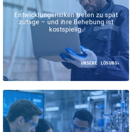
statistische Analysen und
prädiktive Analysen, um
Entwicklungsrisiken treten zu spät
Variabilität und potenzielle
zutage – und ihre Behebung ist
Schwachstellen frühzeitig
kostspielig.
aufzudecken, solange
Änderungen noch machbar und
kosteneffektiv sind.
UNSERE LÖSUNG
Minitab ersetzt fragmentierte
Tabellenkalkulationen und