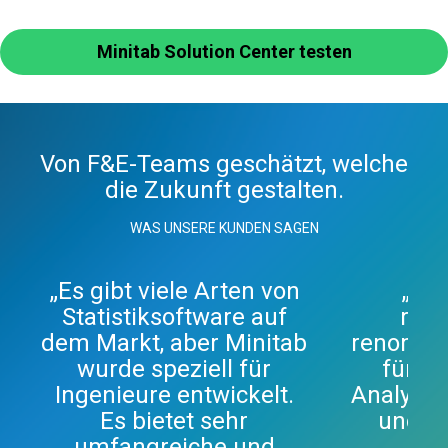
Minitab Solution Center testen
Von F&E-Teams geschätzt, welche
die Zukunft gestalten.
WAS UNSERE KUNDEN SAGEN
„Es gibt viele Arten von
„Min
Statistiksoftware auf
robu
dem Markt, aber Minitab
renommi
wurde speziell für
für di
Ingenieure entwickelt.
Analyse 
Es bietet sehr
und Pr
umfangreiche und