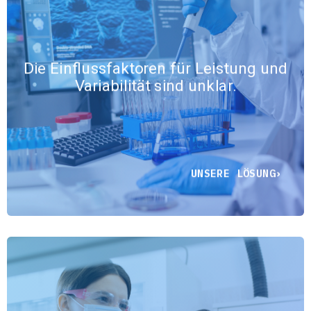
Minitab nutzt Versuchsplanung
und fortschrittliche Analysen, um
Ursache und Wirkung
Die Einflussfaktoren für Leistung und
aufzudecken, Streuung zu
Variabilität sind unklar.
quantifizieren und zu zeigen, wie
sich Eingaben auf die tatsächliche
Leistung auswirken.
UNSERE LÖSUNG