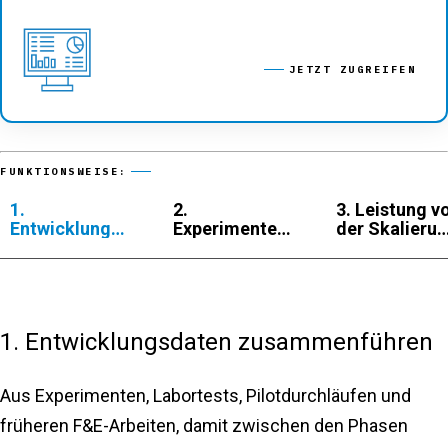
JETZT ZUGREIFEN
FUNKTIONSWEISE:
1.
2.
3. Leistung v
Entwicklungsdaten
Experimente
der Skalieru
zusammenführen
entwerfen, die
prognostizie
offenbaren,
was die
Leistung
tatsächlich
1. Entwicklungsdaten zusammenführen
steigert
Aus Experimenten, Labortests, Pilotdurchläufen und
früheren F&E-Arbeiten, damit zwischen den Phasen