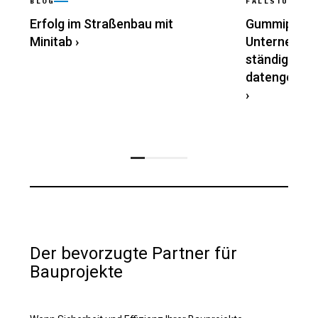
BLOG
FALLSTUDIE
Erfolg im Straßenbau mit
Gummiprodu
Minitab
›
Unternehmen
ständigen V
datengestütz
›
Der bevorzugte Partner für
Bauprojekte