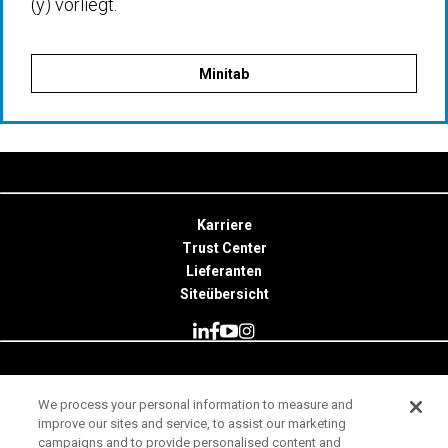
(y) vorliegt.
Minitab
Karriere
Trust Center
Lieferanten
Siteübersicht
© 2026 Minitab, LLC. All Rights Reserved.
We process your personal information to measure and
improve our sites and service, to assist our marketing
Nutzungsbedingungen
campaigns and to provide personalised content and