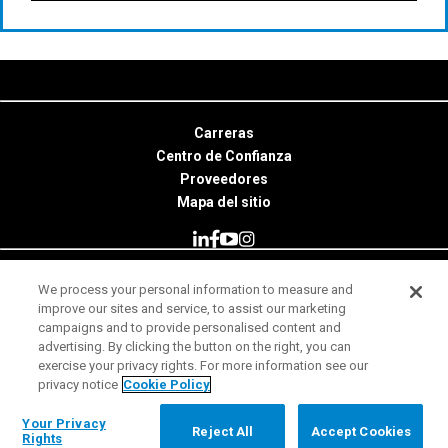
Carreras
Centro de Confianza
Proveedores
Mapa del sitio
We process your personal information to measure and
© 2026 Minitab, LLC. All Rights Reserved.
improve our sites and service, to assist our marketing
campaigns and to provide personalised content and
Condiciones de uso
advertising. By clicking the button on the right, you can
exercise your privacy rights. For more information see our
Aviso de Privacidad
privacy notice
Cookie Policy
Legal
Your Privacy Rights
Your Privacy
Reject All
Accept Cookies
Rights