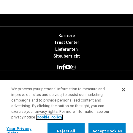
Karriere
Trust Center
Lieferanten
Siteübersicht
© 2026 Minitab, LLC. All Rights Reserved.
We process your personal information to measure and
improve our sites and service, to assist our marketing
Nutzungsbedingungen
campaigns and to provide personalised content and
Datenschutzhinweis
advertising. By clicking the button on the right, you can
exercise your privacy rights. For more information see our
Impressum
privacy notice
Cookie Policy
Rechtliche Hinweise
Your Privacy Rights
Your Privacy
Reject All
Accept Cookies