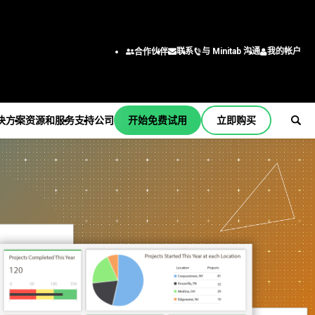
与 Minitab 沟通
我的帐户
联系
合作伙伴
决方案
资源和服务
支持
公司
开始免费试用
立即购买
支持
公司
er
订阅和激活
关于我们
行业解决方案
服务
按职能/角色
Minitab Quick Start
领导团队
学术
培训
工程
培训
合作伙伴
建筑
部署
商业分析师
安装支持
职业
能源和自然资源
自定进度的学习
信息技术
支持视频
联系我们
政府和公共部门
继续教育
供应链
b
支持文档
新闻
医疗保健
咨询
客户服务和联系中心
软件更新
Minitab 商品
保险
人力资源
产品下载
制造和工业
营销数据分析