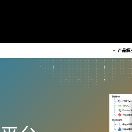
产品
解
所有产品
技术
所有解决方案
所有资源和服务
Minitab Solution Cent
分析
关键功能
资源
Minitab Statistical
统计学和预测分析
自动化数据收集
案例研究
Software
统计数据科学和机器学习软
高级试验设计
博客
Minitab Connect
件
持续改进
电子书和白皮书
Minitab Model Ops
业务分析和智能软件
数据集成和数据准备
数据集
Minitab Education Hu
统计过程控制
图表和思维导图
活动 & 活动
Minitab Engage
质量分析
数字孪生
Education Hub
Minitab Workspace
Live Analytics
模型和机器学习运营