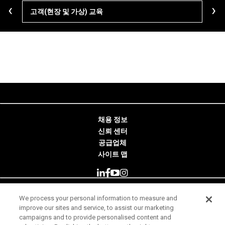
‹
›
고객(현장 및 가상) 교육
학습
채용 정보
신뢰 센터
공급업체
사이트 맵
We process your personal information to measure and
© 2026 Minitab, LLC. All Rights Reserved.
improve our sites and service, to assist our marketing
campaigns and to provide personalised content and