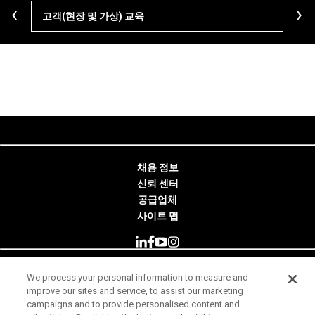
‹
›
고객(현장 및 가상) 교육
학습
채용 정보
신뢰 센터
공급업체
사이트 맵
We process your personal information to measure and
© 2026 Minitab, LLC. All Rights Reserved.
improve our sites and service, to assist our marketing
campaigns and to provide personalised content and