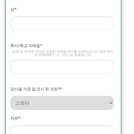
성
*
회사/학교 이메일
*
영문 및 숫자로 구성된 유효한 이메일 주소를 입력하십시오. 일부 특수
문자(!#$%&'*+-/^_`{|}~.)는 허용됩니다.
당신을 가장 잘 묘사 한 것은?
*
직위
*