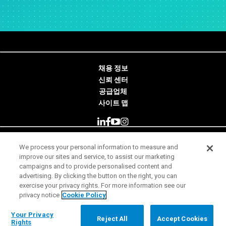
채용 정보
신뢰 센터
공급업체
사이트 맵
We process your personal information to measure and
© 2026 Minitab, LLC. All Rights Reserved.
improve our sites and service, to assist our marketing
campaigns and to provide personalised content and
사용 약관
advertising. By clicking the button on the right, you can
exercise your privacy rights. For more information see our
개인 정보 보호 고지
privacy notice
Cookie Policy
법률
Your Privacy Rights
Your Privacy
Reject All
Accept Cookies
Rights