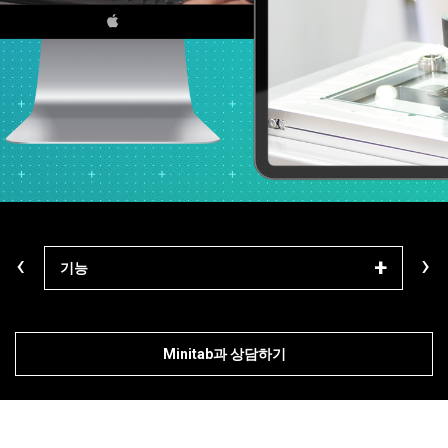
‹
›
기능
알아
Minitab과 상담하기