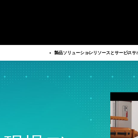
製品
ソリューション
リソースとサービス
サ
すべての製品
技術サポート
会社
すべてのリソースとサービス
Minitab Solution Center
サブスクリプシ
企業情報
重要な能力
リソース
産業ソリューション
サービス
Minitab Statistical
ティベーション
リーダー
自動データ収集
ケーススタディ
学術・教育
トレーニ
Software
Minitab Quick S
パートナ
高度な実験計画
ブログ
建設
展開
Minitab Connect
トレーニング
採用情報
継続的改善
電子書籍とホワイトペーパ
エネルギー・天然資源
自習型学
Minitab Model Ops
インストールの
お問い合
データ統合とデータ準備
ー
政府・公共部門
社会人教
Minitab Education Hub
サポート動画
ニュース
ダイアグラム作成とマイン
データセット
医療
コンサル
Minitab Engage
サポートドキュ
Minita
ドマップ作成
ウェビナーとイベント
保険
Minitab Workspace
ソフトウェアの
デジタルツイン
Education Hub
製造産業