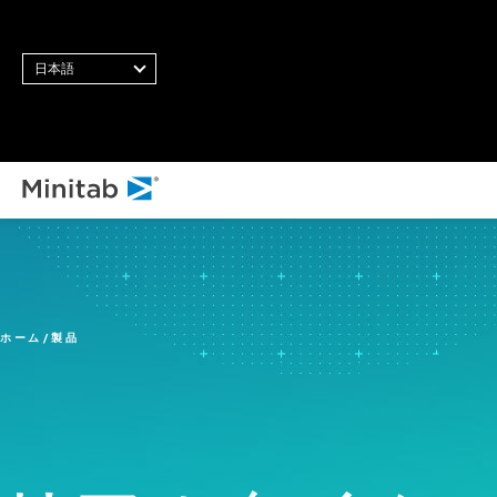
日本語
すべてのソリューション
分析
統計・予測分析
ホーム
製品
統計データサイエンスと機
械学習ソフトウェア
ビジネス分析・インテリジ
ェンス
統計的工程管理ソフトウェ
ア