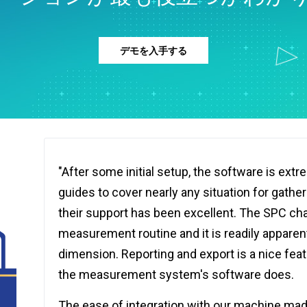
デモを入手する
"After some initial setup, the software is ext
guides to cover nearly any situation for gathe
their support has been excellent. The SPC cha
measurement routine and it is readily apparen
dimension. Reporting and export is a nice feat
the measurement system's software does.
The ease of integration with our machine made 