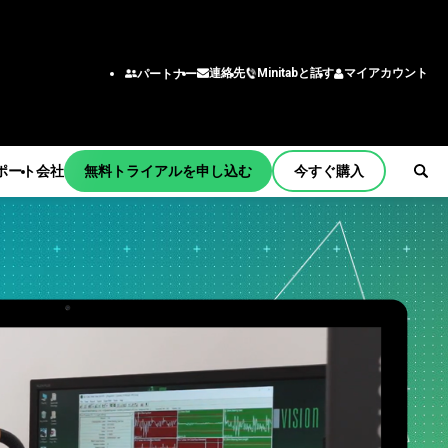
Minitabと話す
マイアカウント
連絡先
パートナー
ポート
会社
無料トライアルを申し込む
今すぐ購入
ョンとアク
機能/役割
チーム
ング
エンジニアリング
tart
ー
ビジネスアナリスト
習
情報技術
サポート
わせ窓口
育
サプライチェーン
ティング
カスタマーサービス・コン
メント
bの商品
タクトセンター
更新
人事