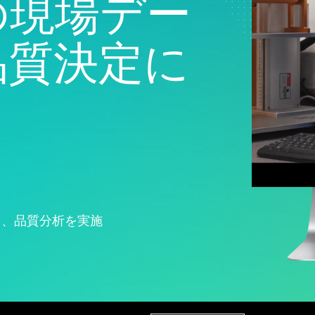
の現場デー
Real-Time SPC
製品ダウンロー
モデル展開とML Ops
製薬
Prolinkデータ収集および
サポートポリシ
イノベーションおよびプロ
サービス
SPC
ジェクト管理
ソフトウェアとテクノ
品質決定に
Scytecデータ収集と
プロセスエクセレンス：検
ー
OEE（総合設備効率）
出、修正、および防止
Simul8離散事象シミュレ
ーション
SPM
し、品質分析を実施