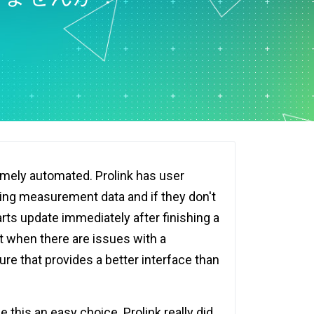
remely automated. Prolink has user
ring measurement data and if they don't
rts update immediately after finishing a
t when there are issues with a
ure that provides a better interface than
this an easy choice. Prolink really did