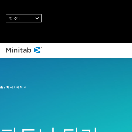
한국어
모든 솔
분
통
홈
회사
파트너
통
닝
비
스
통
품