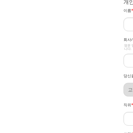
개인
이름
회사
영문 
니다.
당신을
직위