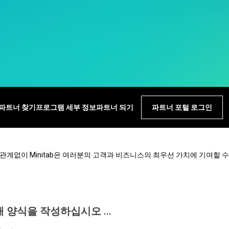
Real-Time SPC
지
e Analytics
모델 배포 및 ML Ops
Prolink 데이터 수집 및
뢰성 및 수명 데이터 분석
혁신 및 프로젝트 관리
SPC
산 이벤트 시뮬레이션
탁월한 공정 과정 감지, 수정
Scytec 데이터 수집 및 OEE
및 방지
Simul8 이산 이벤트 시뮬레
이션
SPM
파트너 찾기
프로그램 세부 정보
파트너 되기
파트너 포털 로그인
 관계없이 Minitab은 여러분의 고객과 비즈니스의 최우선 가치에 기여할
 양식을 작성하십시오 ...