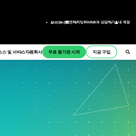
Minitab과 상담하기
내 계정
연락처
파트너
소스 및 서비스
지원
회사
무료 평가판 시작
지금 구입
원
사
독 및 활성화
회사 정보
산업 솔루션
서비스
부서/직무별
initab Quick Start
리더십 팀
교육
교육
엔지니어링
교육
파트너
건설
배포
비즈니스 분석가
설치지원
채용 정보
에너지 및 천연 자원
자기 주도 학습
정보 기술
원 동영상
연락하다
정부 및 공공 부문
평생 교육
공급망
서 지원
뉴스
건강
컨설팅
고객 서비스 및 고객 센터
프트웨어 업데이트
Minitab 상품
보험
인사
품 다운로드
제조 및 산업
마케팅 데이터 분석