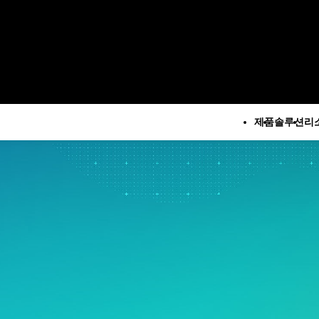
제품
솔루션
리
모든 제품
기술 지
회
루션
모든 리소스 및 서비스
Minitab 솔루션 센터
구
석
주요 기능
리소스
Minitab Statistical
M
계 및 예측 분석
자동 데이터 수집
사례 연구
Software
계 데이터 과학 및 머신 러
고급 실험계획법
블로그
Minitab Connect
 소프트웨어
지속적 개선
eBook 및 백서
Minitab Model Ops
지
즈니스 분석 및 인텔리전
데이터 통합 및 데이터 준비
데이터 집합
Minitab Education Hub
문
다이어그램 작성 및 마인드
웨비나 및 이벤트
Minitab Engage
소
계적 공정 관리
매핑
Education Hub
Minitab Workspace
제
질 분석
디지털 트윈