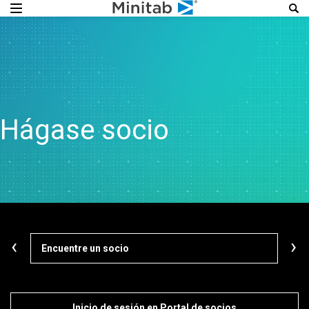
Hágase socio
‹
›
Encuentre un socio
Deta
Inicio de sesión en Portal de socios