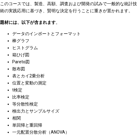
このコースでは、製造、高額、調査および開発の試みで一般的な統計技
術の実践応用に基づき、賢明な決定を行うことに重きが置かれます。
題材には、以下が含まれます
。
データのインポートとフォーマット
棒グラフ
ヒストグラム
箱ひげ図
Pareto図
散布図
表とカイ2乗分析
位置と変動の測定
t検定
比率検定
等分散性検定
検出力とサンプルサイズ
相関
単回帰と重回帰
一元配置分散分析（ANOVA）