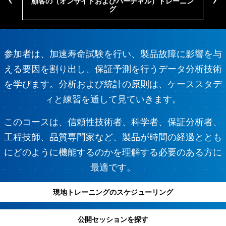
顧客の（オンサイトおよびバーチャル）トレーニン
トレ
グ
参加者は、加速寿命試験を行い、製品故障に影響を与
える要因を割り出し、保証予測を行うデータ分析技術
を学びます。分析および統計の原則は、ケーススタデ
ィと練習を通して見ていきます。
このコースは、信頼性技術者、科学者、保証分析者、
工程技師、品質専門家など、製品が時間の経過ととも
にどのように機能するのかを理解する必要のある方に
最適です。
現地トレーニングのスケジューリング
公開セッションを探す