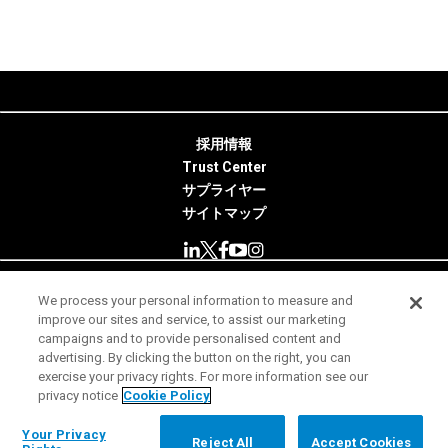
採用情報
Trust Center
サプライヤー
サイトマップ
We process your personal information to measure and
© 2026 Minitab, LLC. All Rights Reserved.
improve our sites and service, to assist our marketing
campaigns and to provide personalised content and
使用条件
advertising. By clicking the button on the right, you can
exercise your privacy rights. For more information see our
プライバシー通知
privacy notice
Cookie Policy
法務
Your Privacy Rights
Your Privacy
Reject All
Accept Cookies