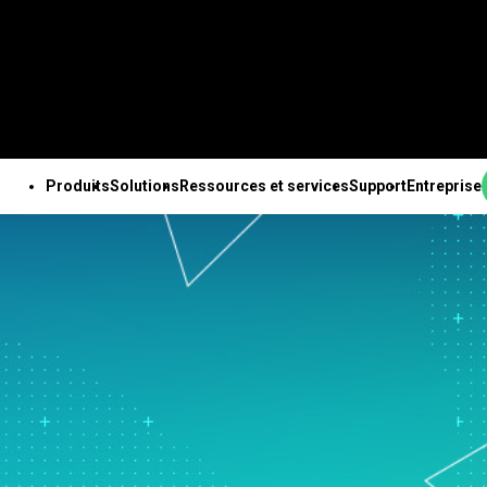
Produits
Solutions
Ressources et services
Support
Entreprise
PRODUITS
SUPPORT TECHNIQUE
ENTREPRISE
OUTES LES RESSOURCES ET TOUS LES SERVICES
ab Solution Center
Abonnements et
À propos de nous
ales
Ressources
Des solutions Minitab
Services
Pa
b Statistical
activation
Equipe de direction
nnalités
Études de cas
pour chaque secteur
Formation
Ing
are
Minitab Quick Start
Partenaires
e des données
Blog
Enseignement
Déploiement
An
ab Connect
Formation
Emploi
isée
e-books et livres blancs
Construction
Apprentissage à son
de 
ab Model Ops
Assistance à l'installation
Contactez-nous
expériences avancé
Fichiers de données
Energie et ressources
rythme
Te
ab Education Hub
Vidéos d’assistance
Actualités
ation continue
Webinaires et événements
naturelles
Formation continue
l’i
ab Engage
Support Documentation
Marchandise Minitab
ion et préparation
Education Hub
Gouvernement et Secteur
Conseils
Ch
ab Workspace
Mises à jour logicielles
nées
Public
d’