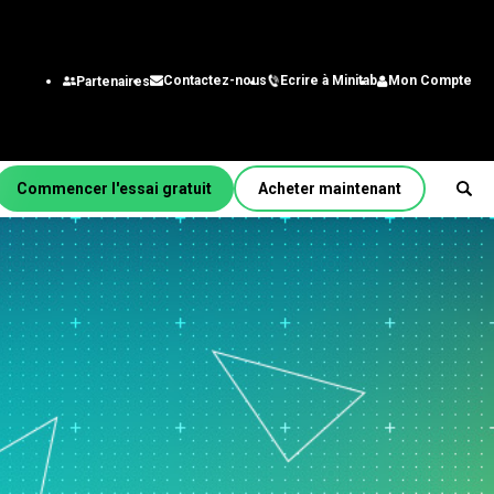
Ecrire à Minitab
Mon Compte
Contactez-nous
Partenaires
Commencer l'essai gratuit
Acheter maintenant
r fonction/rôle
énierie
alystes des systèmes
gestion
chnologie de
nformation
aîne
approvisionnement