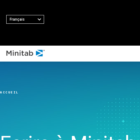
Français
TOUS LES 
TOUTES LES SOLUTIONS
T
Minit
Analyses
Princip
Minita
Statistiques et analyse
fonctio
ACCUEIL
Softw
prédictive
Collect
Minit
Logiciel de science des
automat
Minit
données statistiques et
Plan d’
Minit
d'apprentissage
Amélior
Minit
automatique
Intégrat
Minit
Logiciel d'analyse et de
des don