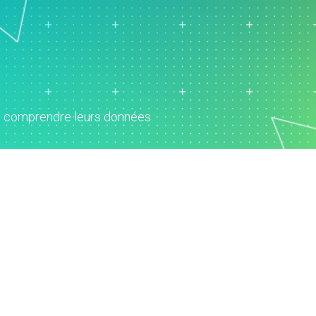
vice clientèle et centre
ppel
ssources humaines
alyse de données
rketing
cherche et
veloppement
ux comprendre leurs données.