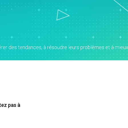
-Time SPC
Téléchargements de
n de diagrammes
Santé
Ser
cte des données
produits
rtes cognitives
Assurance
d'a
nk et MSP
Politique de support
x numériques
Fabrication et industrie
Re
cte de données et
tion et opérations
Pharmaceutique
An
cytec
apprentissage par
Services
ma
ation d’événement
ine
Logiciels et technologies
Re
et Simul8
on et gestion de
dé
pérer des tendances, à résoudre leurs problèmes et à mie
nce en matière de
 : Détecter,
 et prévenir
tez pas à