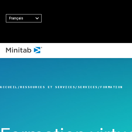
Français
TOUS LES 
TOUTES LES SOLUTIONS
T
Minit
Analyses
Princip
Minita
Statistiques et analyse
fonctio
ACCUEIL
RESSOURCES ET SERVICES
SERVICES
FORMATION
Softw
prédictive
Collect
Minit
Logiciel de science des
automat
Minit
données statistiques et
Plan d’
Minit
d'apprentissage
Amélior
Minit
automatique
Intégrat
Minit
Logiciel d'analyse et de
des don