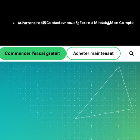
Ecrire à Minitab
Mon Compte
Contactez-nous
Partenaires
Commencer l'essai gratuit
Acheter maintenant
r fonction/rôle
énierie
alystes des systèmes
gestion
chnologie de
nformation
aîne
approvisionnement