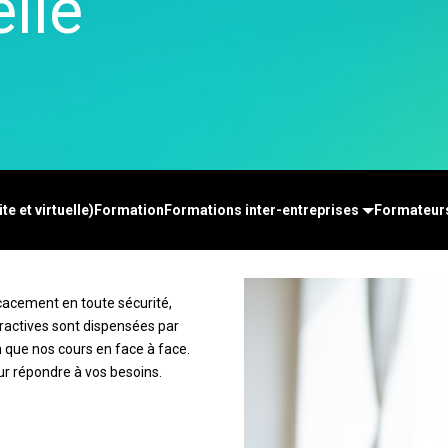
lle
-Time SPC
Téléchargements de
n de diagrammes
Santé
Ser
cte des données
produits
rtes cognitives
Assurance
d'a
nk et MSP
Politique de support
x numériques
Fabrication et industrie
Re
cte de données et
tion et opérations
Pharmaceutique
An
cytec
apprentissage par
Services
ma
ation d’événement
ine
Logiciels et technologies
Re
et Simul8
on et gestion de
dé
nce en matière de
te et virtuelle)
Formation
Formations inter-entreprises
Formateur
 : Détecter,
 et prévenir
ficacement en toute sécurité,
ractives sont dispensées par
 que nos cours en face à face.
r répondre à vos besoins.