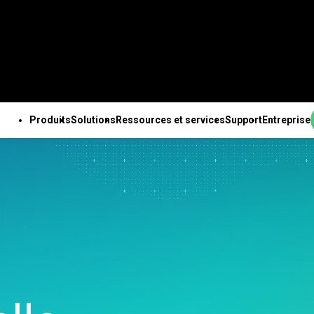
Produits
Solutions
Ressources et services
Support
Entreprise
PRODUITS
SUPPORT TECHNIQUE
ENTREPRISE
OUTES LES RESSOURCES ET TOUS LES SERVICES
ab Solution Center
Abonnements et
À propos de nous
ales
Ressources
Des solutions Minitab
Services
Pa
b Statistical
activation
Equipe de direction
nnalités
Études de cas
pour chaque secteur
Formation
Ing
are
Minitab Quick Start
Partenaires
e des données
Blog
Enseignement
Déploiement
An
ab Connect
Formation
Emploi
isée
e-books et livres blancs
Construction
Apprentissage à son
de 
ab Model Ops
Assistance à l'installation
Contactez-nous
expériences avancé
Fichiers de données
Energie et ressources
rythme
Te
ab Education Hub
Vidéos d’assistance
Actualités
ation continue
Webinaires et événements
naturelles
Formation continue
l’i
ab Engage
Support Documentation
Marchandise Minitab
ion et préparation
Education Hub
Gouvernement et Secteur
Conseils
Ch
ab Workspace
Mises à jour logicielles
nées
Public
d’