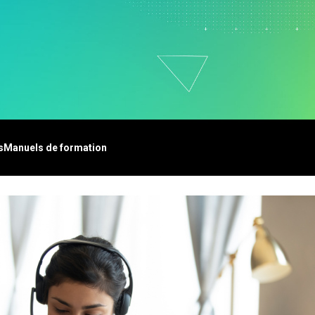
vice clientèle et centre
ppel
ssources humaines
alyse de données
rketing
cherche et
veloppement
s
Manuels de formation