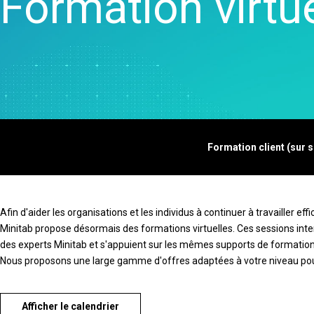
Formation virtue
Real
veille commerciale
Créatio
Colle
Maîtrise statistique des
et de ca
Proli
procédés
Jumeau
Colle
Analyse de la qualité
Modélisa
OEE S
Live Analytics
d'auto-
Simul
Analyse des données de
la mach
discr
fiabilité et de durée de vie
Innovati
SPM
Simulation d'événements
projets
discret
Excelle
Formation client (sur si
procédés
corriger
Afin d'aider les organisations et les individus à continuer à travailler ef
Minitab propose désormais des formations virtuelles. Ces sessions inte
des experts Minitab et s'appuient sur les mêmes supports de formation
Nous proposons une large gamme d'offres adaptées à votre niveau pou
Afficher le calendrier