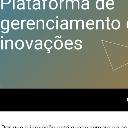
Plataforma de
processos
Análise de qualidade
gerenciamento d
Live Analytics
Análise de confiabilidade e
dados de vida
inovações
Simulação de eventos
discretos
Por que a inovação está quase sempre na a