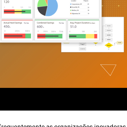
Análise de dados de
marketing
Pesquisa e
Desenvolvimento
 frequentemente as organizações inovadoras