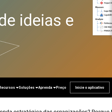
Real-Time SPC
Downloads de produtos
Diagramas e mapas
Serviços de saúde
Coleta de dados e
Política de suporte
mentais
Seguros
Controle Estatístico de
e ideias e
Gêmeos digitais
Fabricação e indústria
Processo da Prolink
Model e ML Ops
Indústria farmacêutica
Eficiência geral de
Gerenciamento de
Serviços
equipamento (OEE) e
inovação e projetos
Software e tecnologia
coleta de dados da
Excelência de processo
Scytec
Detectar, corrigir e prevenir
Simulação de eventos
discretos Simul8
SPM
Recursos
Soluções
Aprenda
Preço
Inicie o aplicativo
genda estratégica das organizações? Porque