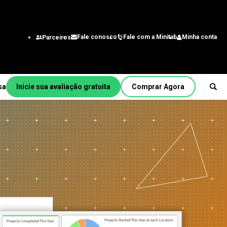
Fale com a Minitab
Minha conta
Fale conosco
Parceiros
sa
Inicie sua avaliação gratuita
Comprar Agora
Por função/cargo
a
Engenharia
Analista de negócios
itmo
Tecnologia da informação
Cadeia de suprimentos
Central de atendimento e
b
contato do cliente
Recursos Humanos