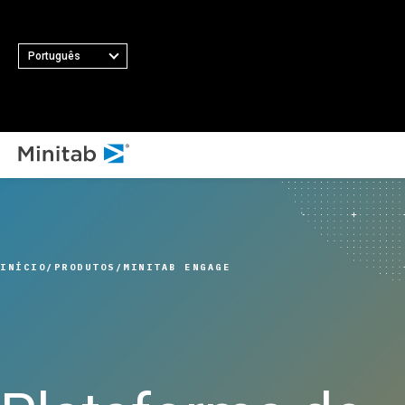
Português
TOD
TODAS AS SOLUÇÕES EM DESTAQUE
Análise
Estatística e análise
INÍCIO
PRODUTOS
MINITAB ENGAGE
preditiva
Ciência de dados e
Aprendizado de máquina
Software de análise e
inteligência empresarial
Controle estatístico de