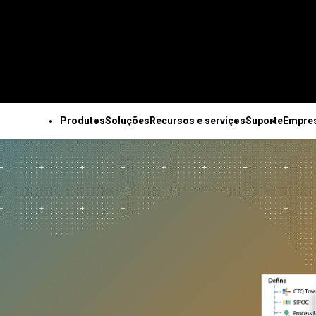
Produtos
Soluções
Recursos e serviços
Suporte
Empre
OS OS PRODUTOS
SUPORTE TÉCNICO
EMPRESA
TODOS OS RECURSOS E SERVIÇOS
Minitab Solution Center
Assinaturas e ativação
Sobre nós
Recursos principais
Recursos
Soluções industriais da
Serviços
Minitab Statistical
Minitab Quick Start
Equipe de lideranç
Coleta de dados
Estudos de caso
Minitab
Treinamento
Software
Treinamento
Parceiros
automatizada
Blog
Acadêmico
Implantação
Minitab Connect
Suporte à instalação
Carreiras
Planejamento de
E-books e artigos técnicos
Construção
Autoaprendizado no r
Minitab Model Ops
Vídeos de suporte
Fale conosco
experimentos avançado
Conjuntos de dados
Energia e recursos
do aluno
Minitab Education Hub
Documentação de
Notícias
Melhoria contínua
Webinars e eventos
naturais
Educação contínua
Minitab Engage
suporte
Mercadoria Minita
Integração e preparação
Education Hub
Setor governamental e
Consultoria
Minitab Workspace
Atualizações de software
de dados
público