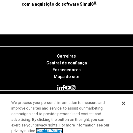
®
com a aquisição do software Simul8
Carreiras
Central de confiança
Fornecedores
Mapa do site
We process your personal information to measure and
© 2026 Minitab, LLC. All Rights Reserved.
improve our sites and service, to assist our marketing
campaigns and to provide personalised content and
Termos de uso
advertising. By clicking the button on the right, you can
exercise your privacy rights. For more information see our
Aviso de Privacidade
privacy notice
Cookie Policy
Nota legal