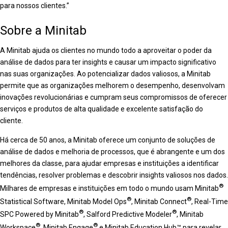
para nossos clientes.”
Sobre a Minitab
A Minitab ajuda os clientes no mundo todo a aproveitar o poder da
análise de dados para ter insights e causar um impacto significativo
nas suas organizações. Ao potencializar dados valiosos, a Minitab
permite que as organizações melhorem o desempenho, desenvolvam
inovações revolucionárias e cumpram seus compromissos de oferecer
serviços e produtos de alta qualidade e excelente satisfação do
cliente.
Há cerca de 50 anos, a Minitab oferece um conjunto de soluções de
análise de dados e melhoria de processos, que é abrangente e um dos
melhores da classe, para ajudar empresas e instituições a identificar
tendências, resolver problemas e descobrir insights valiosos nos dados.
®
Milhares de empresas e instituições em todo o mundo usam Minitab
®
®
Statistical Software, Minitab Model Ops
, Minitab Connect
, Real-Time
®
®
SPC Powered by Minitab
, Salford Predictive Modeler
, Minitab
®
®
Workspace
, Minitab Engage
e Minitab Education Hub™ para revelar