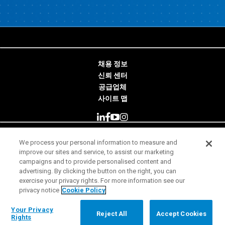
채용 정보
신뢰 센터
공급업체
사이트 맵
We process your personal information to measure and
© 2026 Minitab, LLC. All Rights Reserved.
improve our sites and service, to assist our marketing
campaigns and to provide personalised content and
사용 약관
advertising. By clicking the button on the right, you can
exercise your privacy rights. For more information see our
개인 정보 보호 고지
privacy notice
Cookie Policy
법률
Your Privacy Rights
Your Privacy
Reject All
Accept Cookies
Rights