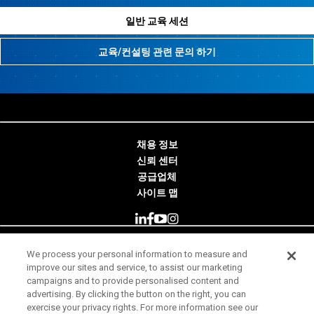
일반 교육 세션
교육/컨설팅 관련 문의 하기
채용 정보
신뢰 센터
공급업체
사이트 맵
We process your personal information to measure and
© 2026 Minitab, LLC. All Rights Reserved.
improve our sites and service, to assist our marketing
campaigns and to provide personalised content and
사용 약관
advertising. By clicking the button on the right, you can
exercise your privacy rights. For more information see our
개인 정보 보호 고지