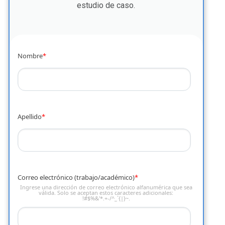
estudio de caso.
Nombre
*
Apellido
*
Correo electrónico (trabajo/académico)
*
Ingrese una dirección de correo electrónico alfanumérica que sea
válida. Solo se aceptan estos caracteres adicionales:
!#$%&'*.+-/^_`{|}~.