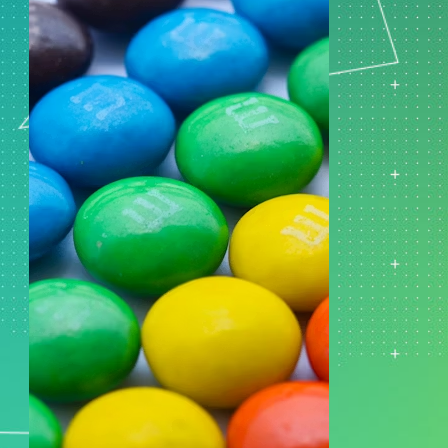
e von
ingdaten
ung und
klung