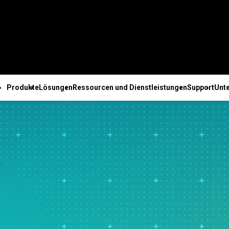
Produkte
Lösungen
Ressourcen und Dienstleistungen
Support
Unt
E
TECHNISCHER SUPPORT
UNTERNEHMEN
ALLE RESSOURCEN UND DIENSTLEISTUNGEN
olution Center
Abonnements und
Über uns
e Fähigkeiten
Ressourcen
Branchenlösungen von
Dienstleistungen
Nach F
atistical
Aktivierung
Führungstea
rte
Fallstudien
Minitab
Schulungen
Engine
Minitab Quick Start
Partner
sung
Blog
Lehre
Bereitstellung
Busine
onnect
Schulungen
Karriere
iche
E-Books und Whitepapers
Baugewerbe
Selbststudium
Inform
Model Ops
Installationssupport
Kontakt
anung
Datensätze
Energie und natürliche
Weiterbildung
Liefer
ducation Hub
Support-Videos
Neuigkeiten
che
Webinare und
Ressourcen
Beratung
Kunden
Engage
Support-Dokumentation
Minitab-Ware
ng
Veranstaltungen
Behörden und öffentlicher
Kunden
Workspace
Softwareupdates
ation und
Education Hub
Sektor
Perso