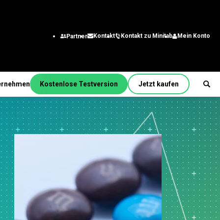
Kontakt zu Minitab
Mein Konto
Kontakt
Partner
ernehmen
Kostenlose Testversion
Jetzt kaufen
unktion/Rolle
m
ering
ssanalysten
ationstechnologie
kette
dienst und
n
kontaktcenter
nalwesen