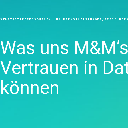
Real-Tim
Statistische
Datenaufbe
Prolink D
Prozesskontrolle
Diagramme
und SPC
Qualitätsanalysen
Mindmappi
STARTSEITE
RESSOURCEN UND DIENSTLEISTUNGEN
RESSOURCE
Scytec-D
Live-Analysen
Digitale Zwi
und OEE
Zuverlässigkeits- und
Model und 
Simul8 Di
Lebensdatenanalyse
Innovations
Was uns M&M’s
Ereigniss
Diskrete
Projektma
SPM
Ereignissimulation
Exzellente 
Erkennen, K
Vertrauen in Da
Verhindern
können