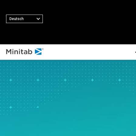
Deutsch
ALLE PRODUKT
ALLE LÖSUNGEN
Minitab S
Analytik
Wesentlich
Minitab St
Statistik und prädiktive
Automatisie
Software
Analysen
Datenerfas
Minitab C
Software für statistische
Fortschrittl
Minitab 
Datenanalyse und
Versuchspl
Minitab E
maschinelles Lernen
Kontinuierli
Minitab 
Business Analytics und
Verbesseru
Minitab 
Intelligence
Datenintegr