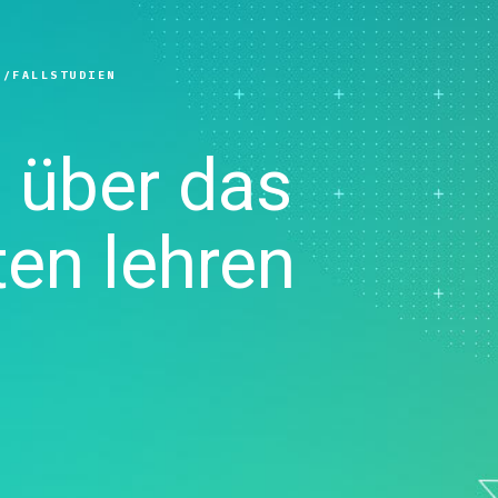
e SPC
Produktdownloads
reitung
Gesundheitswesen
Analys
atenerfassung
Support-Richtlinie
 und
Versicherung
Market
ng
Fertigung und Industrie
Forsch
N
FALLSTUDIEN
atenerfassung
llinge
Pharmaindustrie
Entwic
ML Ops
Dienstleistungen
skrete
- und
Software und Technologie
 über das
imulation
nagement
Prozesse:
orrigieren und
ten lehren