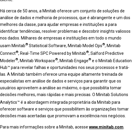
Há cerca de 50 anos, a Minitab oferece um conjunto de soluções de
análise de dados e melhoria de processos, que é abrangente e um dos
melhores da classe, para ajudar empresas e instituições a para
identificar tendências, resolver problemas e descobrir insights valiosos
nos dados. Milhares de empresas e instituições em todo o mundo
®
®
usam Minitab
Statistical Software, Minitab Model Ops
, Minitab
®
®
Connect
, Real-Time SPC Powered by Minitab
, Salford Predictive
®
®
®
Modeler
, Minitab Workspace
, Minitab Engage
e o Minitab Education
Hub™ para revelar falhas e oportunidades nos seus processos e tratá-
las. A Minitab também oferece uma equipe altamente treinada de
especialistas em análise de dados e serviços para garantir que os
usuários aproveitem a análise ao máximo, o que possibilita tomar
decisões melhores, mais rápidas e mais precisas. O Minitab Solutions
Analytics™
é a abordagem integrada proprietária da Minitab para
oferecer software e serviços que possibilitem às organizações tomar
decisões mais acertadas que promovam a excelência nos negócios.
Para mais informações sobre a Minitab, acesse
www.minitab.com
.