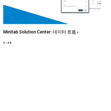
Minitab Solution Center: 데이터 흐름
›
1:28