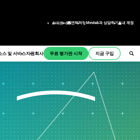
Minitab과 상담하기
내 계정
연락처
파트너
소스 및 서비스
지원
회사
무료 평가판 시작
지금 구입
원
사
독 및 활성화
회사 정보
산업 솔루션
서비스
부서/직무별
initab Quick Start
리더십 팀
교육
교육
엔지니어링
교육
파트너
건설
배포
비즈니스 분석가
설치지원
채용 정보
에너지 및 천연 자원
자기 주도 학습
정보 기술
원 동영상
연락하다
정부 및 공공 부문
평생 교육
공급망
서 지원
뉴스
건강
컨설팅
고객 서비스 및 고객 센터
프트웨어 업데이트
Minitab 상품
보험
인사
품 다운로드
제조 및 산업
마케팅 데이터 분석