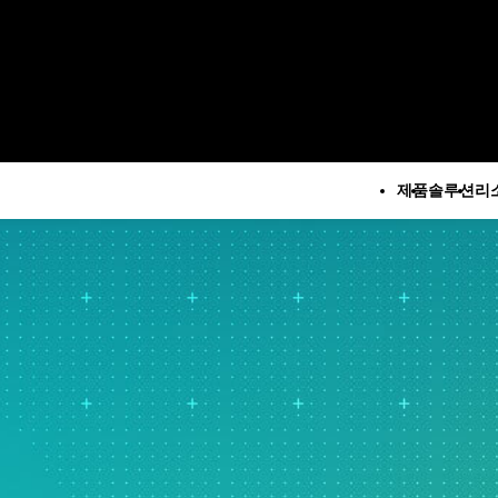
제품
솔루션
리
모든 제품
기술 지
회
루션
모든 리소스 및 서비스
Minitab 솔루션 센터
구
석
주요 기능
리소스
Minitab Statistical
M
계 및 예측 분석
자동 데이터 수집
사례 연구
Software
계 데이터 과학 및 머신 러
고급 실험계획법
블로그
Minitab Connect
 소프트웨어
지속적 개선
eBook 및 백서
Minitab Model Ops
지
즈니스 분석 및 인텔리전
데이터 통합 및 데이터 준비
데이터 집합
Minitab Education Hub
문
다이어그램 작성 및 마인드
웨비나 및 이벤트
Minitab Engage
소
계적 공정 관리
매핑
Education Hub
Minitab Workspace
제
질 분석
디지털 트윈