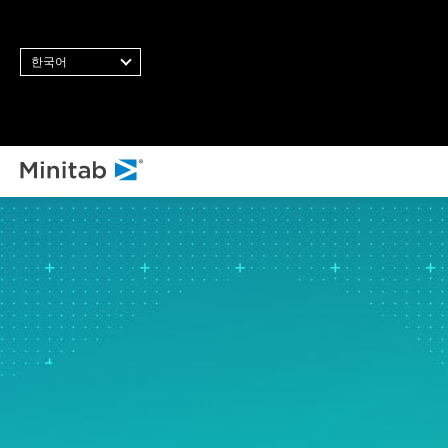
한국어
모든 솔
분
통
통
닝
비
스
통
품