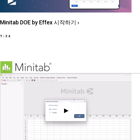
Minitab DOE by Effex 시작하기
›
7:34