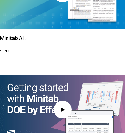
Minitab AI
›
1:33