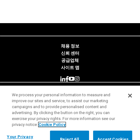
채용 정보
신뢰 센터
공급업체
사이트 맵
We process your personal information to measure and
© 2026 Minitab, LLC. All Rights Reserved.
improve our sites and service, to assist our marketing
campaigns and to provide personalised content and
사용 약관
advertising. By clicking the button on the right, you can
exercise your privacy rights. For more information see our
개인 정보 보호 고지
privacy notice
Cookie Policy
법률
Your Privacy Rights
Your Privacy
Reject All
Accept Cookies