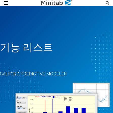
기능 리스트
SALFORD PREDICTIVE MODELER