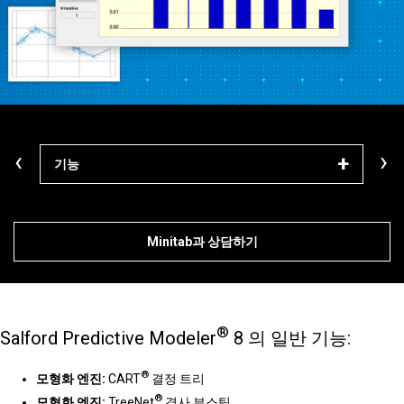
‹
›
기능
알아
Minitab과 상담하기
®
Salford Predictive Modeler
8 의 일반 기능:
®
모형화 엔진:
CART
결정 트리
®
모형화 엔진:
TreeNet
경사 부스팅