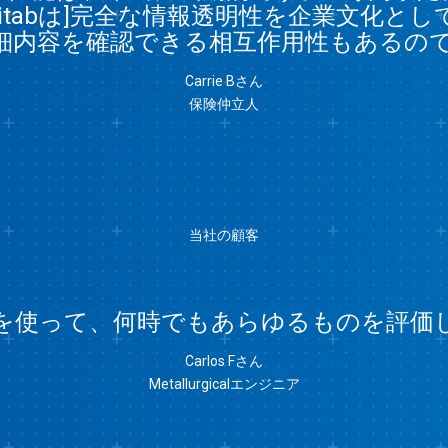
Minitabは]完全な情報透明性を企業文化
細内容を確認できる相互作用性もあるの
Carrie Bさん
保険仲立人
当社の顧客
tabを使って、何時でもあらゆるものを評
Carlos Fさん
Metallurgicalエンジニア