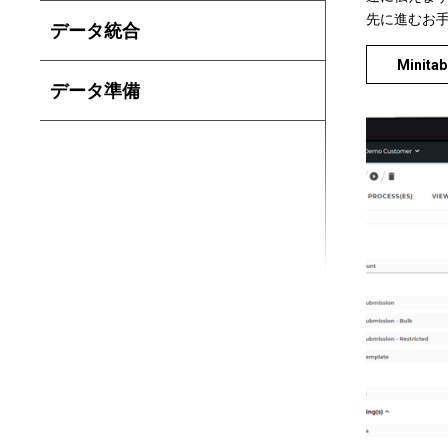
先に進むお
データ統合
Minit
データ準備