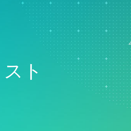
Real-Time SPC
製品ダウンロー
モデル展開とML Ops
製薬
Prolinkデータ収集および
サポートポリシ
イノベーションおよびプロ
サービス
SPC
ジェクト管理
ソフトウェアとテクノ
Scytecデータ収集と
プロセスエクセレンス：検
ー
OEE（総合設備効率）
出、修正、および防止
Simul8離散事象シミュレ
ーション
SPM
リスト