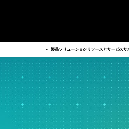
製品
ソリューション
リソースとサービス
サ
すべての製品
技術サポート
会社
すべてのリソースとサービス
Minitab Solution Center
サブスクリプシ
企業情報
重要な能力
リソース
産業ソリューション
サービス
Minitab Statistical
ティベーション
リーダー
自動データ収集
ケーススタディ
学術・教育
トレーニ
Software
Minitab Quick S
パートナ
高度な実験計画
ブログ
建設
展開
Minitab Connect
トレーニング
採用情報
継続的改善
電子書籍とホワイトペーパ
エネルギー・天然資源
自習型学
Minitab Model Ops
インストールの
お問い合
データ統合とデータ準備
ー
政府・公共部門
社会人教
Minitab Education Hub
サポート動画
ニュース
ダイアグラム作成とマイン
データセット
医療
コンサル
Minitab Engage
サポートドキュ
Minita
ドマップ作成
ウェビナーとイベント
保険
Minitab Workspace
ソフトウェアの
デジタルツイン
Education Hub
製造産業