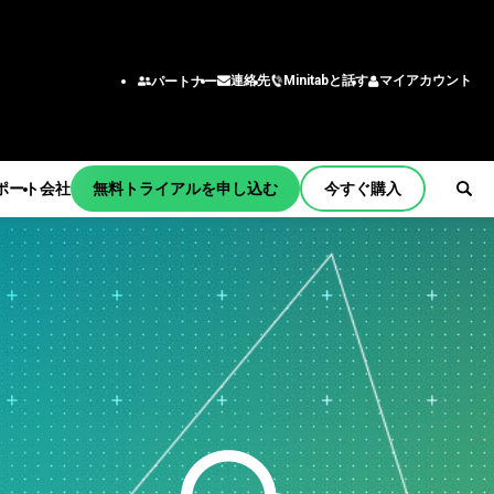
Minitabと話す
マイアカウント
連絡先
パートナー
ポート
会社
無料トライアルを申し込む
今すぐ購入
ョンとアク
機能/役割
チーム
ング
エンジニアリング
tart
ー
ビジネスアナリスト
習
情報技術
サポート
わせ窓口
育
サプライチェーン
ティング
カスタマーサービス・コン
メント
bの商品
タクトセンター
更新
人事