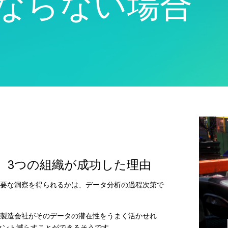
にならない場合
Real-Time SPC
製品ダウンロー
モデル展開とML Ops
製薬
Prolinkデータ収集および
サポートポリシ
イノベーションおよびプロ
サービス
SPC
ジェクト管理
ソフトウェアとテクノ
Scytecデータ収集と
プロセスエクセレンス：検
ー
OEE（総合設備効率）
出、修正、および防止
Simul8離散事象シミュレ
ーション
SPM
、3つの組織が成功した理由
要な洞察を得られるかは、データ分析の過程次第で
製造会社がそのデータの潜在性をうまく活かせれ
セント減らすことができるそうです。