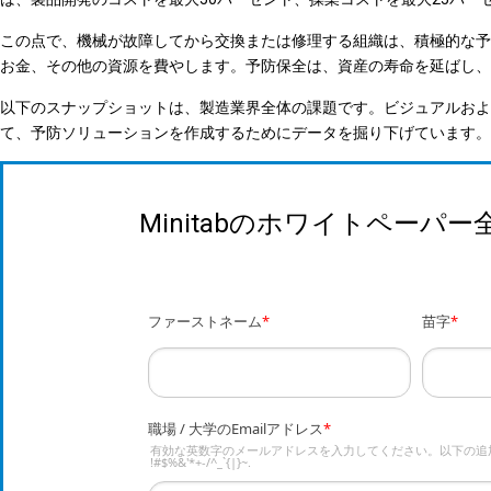
この点で、機械が故障してから交換または修理する組織は、積極的な予
お金、その他の資源を費やします。予防保全は、資産の寿命を延ばし
以下のスナップショットは、製造業界全体の課題です。ビジュアルおよび分析ツールのM
て、予防ソリューションを作成するためにデータを掘り下げています。
Minitabのホワイトペーパ
ファーストネーム
*
苗字
*
職場 / 大学のEmailアドレス
*
有効な英数字のメールアドレスを入力してください。以下の追
!#$%&'*+-/^_`{|}~.