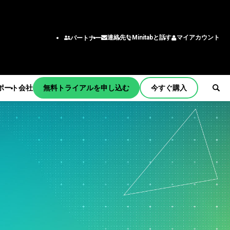
Minitabと話す
マイアカウント
連絡先
パートナー
ポート
会社
無料トライアルを申し込む
今すぐ購入
ョンとアク
機能/役割
チーム
ング
エンジニアリング
tart
ー
ビジネスアナリスト
習
情報技術
サポート
わせ窓口
育
サプライチェーン
ティング
カスタマーサービス・コン
メント
bの商品
タクトセンター
更新
人事