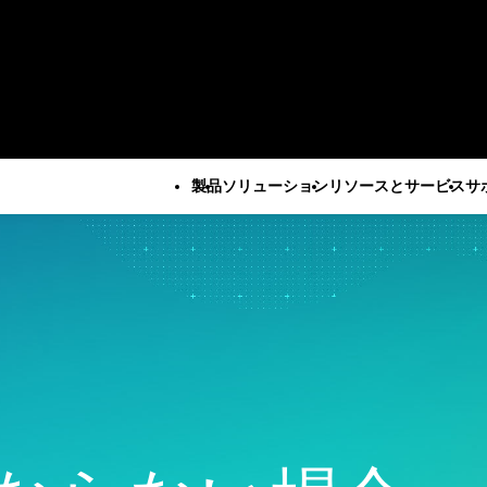
製品
ソリューション
リソースとサービス
サ
すべての製品
技術サポート
会社
すべてのリソースとサービス
Minitab Solution Center
サブスクリプシ
企業情報
重要な能力
リソース
産業ソリューション
サービス
Minitab Statistical
ティベーション
リーダー
自動データ収集
ケーススタディ
学術・教育
トレーニ
Software
Minitab Quick S
パートナ
高度な実験計画
ブログ
建設
展開
Minitab Connect
トレーニング
採用情報
継続的改善
電子書籍とホワイトペーパ
エネルギー・天然資源
自習型学
Minitab Model Ops
インストールの
お問い合
データ統合とデータ準備
ー
政府・公共部門
社会人教
Minitab Education Hub
サポート動画
ニュース
ダイアグラム作成とマイン
データセット
医療
コンサル
Minitab Engage
サポートドキュ
Minita
ドマップ作成
ウェビナーとイベント
保険
Minitab Workspace
ソフトウェアの
デジタルツイン
Education Hub
製造産業