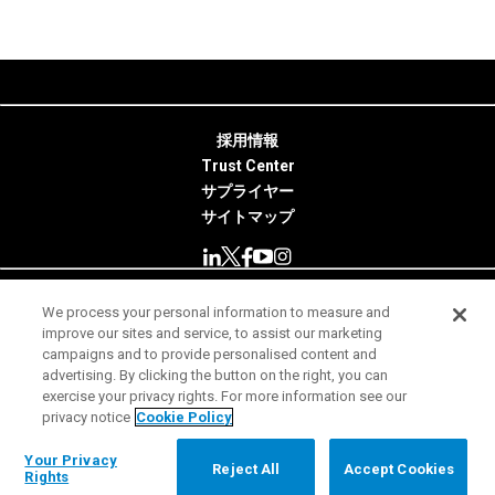
採用情報
Trust Center
サプライヤー
サイトマップ
We process your personal information to measure and
© 2026 Minitab, LLC. All Rights Reserved.
improve our sites and service, to assist our marketing
campaigns and to provide personalised content and
使用条件
advertising. By clicking the button on the right, you can
exercise your privacy rights. For more information see our
プライバシー通知
privacy notice
Cookie Policy
法務
Your Privacy Rights
Your Privacy
Reject All
Accept Cookies
Rights